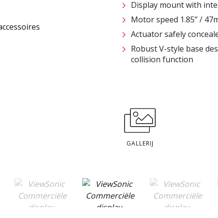
Display mount with in
Motor speed 1.85” / 47
Actuator safely conceale
Robust V-style base desi
collision function
GALLERIJ