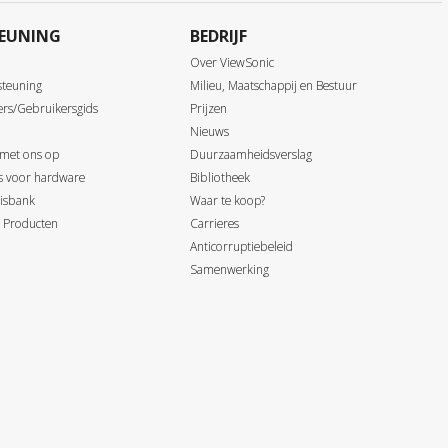
EUNING
BEDRIJF
Over ViewSonic
steuning
Milieu, Maatschappij en Bestuur
ers/Gebruikersgids
Prijzen
Nieuws
 met ons op
Duurzaamheidsverslag
ds voor hardware
Bibliotheek
isbank
Waar te koop?
 Producten
Carrieres
Anticorruptiebeleid
Samenwerking