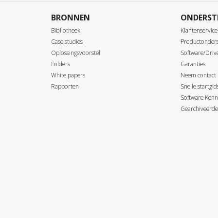
BRONNEN
ONDERST
Bibliotheek
Klantenservice
Case studies
Productonder
Oplossingsvoorstel
Software/Driv
Folders
Garanties
White papers
Neem contact
Rapporten
Snelle startgi
Software Kenn
Gearchiveerde