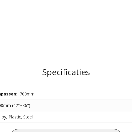
Specificaties
npassen::
700mm
00mm (42"~86")
oy, Plastic, Steel