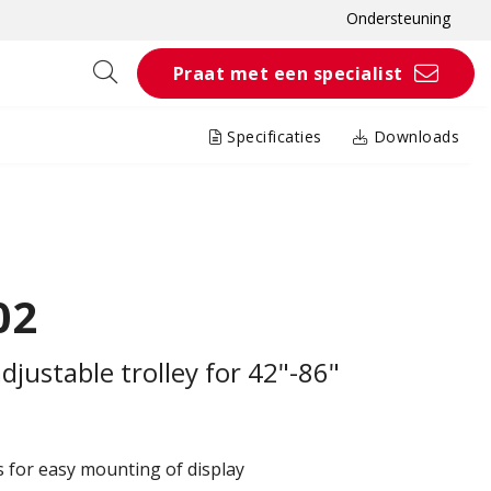
Ondersteuning
Praat met een specialist
Specificaties
Downloads
02
djustable trolley for 42"-86"
s for easy mounting of display