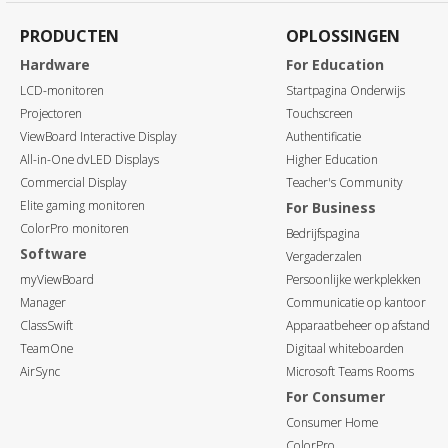
PRODUCTEN
OPLOSSINGEN
Hardware
For Education
LCD-monitoren
Startpagina Onderwijs
Projectoren
Touchscreen
ViewBoard Interactive Display
Authentificatie
All-in-One dvLED Displays
Higher Education
Commercial Display
Teacher's Community
Elite gaming monitoren
For Business
ColorPro monitoren
Bedrijfspagina
Software
Vergaderzalen
myViewBoard
Persoonlijke werkplekken
Manager
Communicatie op kantoor
ClassSwift
Apparaatbeheer op afstand
TeamOne
Digitaal whiteboarden
AirSync
Microsoft Teams Rooms
For Consumer
Consumer Home
ColorPro