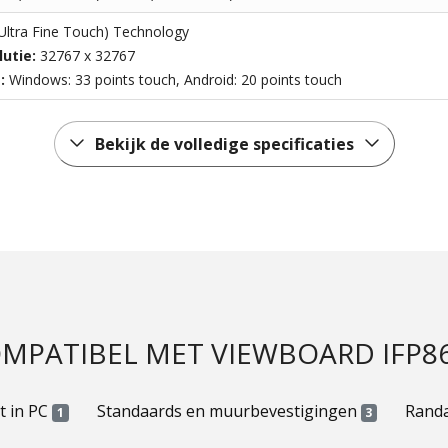
Ultra Fine Touch) Technology
lutie:
32767 x 32767
t:
Windows: 33 points touch, Android: 20 points touch
Bekijk de volledige specificaties
MPATIBEL MET VIEWBOARD IFP8
t in PC
Standaards en muurbevestigingen
Rand
1
3