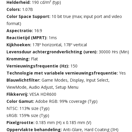
Helderheid:
190 cd/m² (typ)
Colors:
1.07B
Color Space Support:
10 bit true (max; input port and video
format)
Aspectratio:
16:9
Reactietijd (MPRT):
1ms
Kijkhoeken:
178º horizontal, 178º vertical
Levensduur achtergrondverlichting (uren):
30000 Hrs (Min)
Kromming:
Flat
Vernieuwingsfrequentie (Hz):
150
Technologie met variabele vernieuwingsfrequentie:
Yes
Blauwlichtfilter:
Game Modes, Display, Input Select,
ViewMode, Audio Adjust, Setup Menu
Flikkervrij:
VESA HDR600
Color Gamut:
Adobe RGB: 99% coverage (Typ)
NTSC: 113% size (Typ)
sRGB: 159% size (Typ)
Pixelgrootte:
0.185 mm (H) x 0.185 mm (V)
Oppervlakte behandeling:
Anti-Glare, Hard Coating (3H)