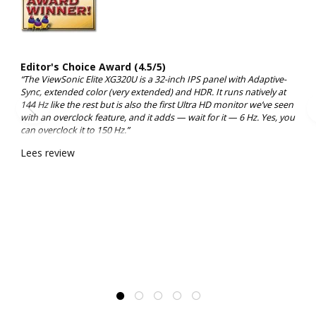
Editor's Choice Award (4.5/5)
“The ViewSonic Elite XG320U is a 32-inch IPS panel with Adaptive-
Sync, extended color (very extended) and HDR. It runs natively at
144 Hz like the rest but is also the first Ultra HD monitor we’ve seen
with an overclock feature, and it adds — wait for it — 6 Hz. Yes, you
can overclock it to 150 Hz.”
Lees review