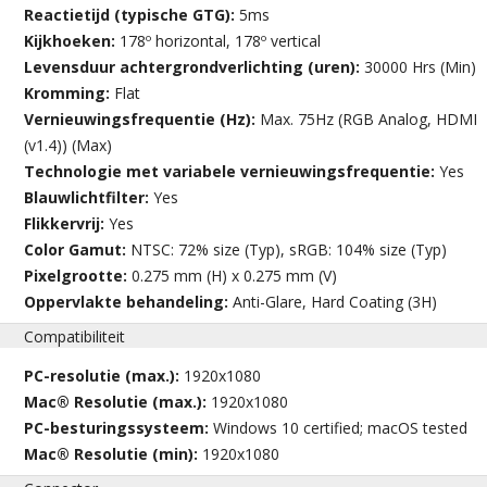
Reactietijd (typische GTG):
5ms
Kijkhoeken:
178º horizontal, 178º vertical
Levensduur achtergrondverlichting (uren):
30000 Hrs (Min)
Kromming:
Flat
Vernieuwingsfrequentie (Hz):
Max. 75Hz (RGB Analog, HDMI
(v1.4)) (Max)
Technologie met variabele vernieuwingsfrequentie:
Yes
Blauwlichtfilter:
Yes
Flikkervrij:
Yes
Color Gamut:
NTSC: 72% size (Typ), sRGB: 104% size (Typ)
Pixelgrootte:
0.275 mm (H) x 0.275 mm (V)
Oppervlakte behandeling:
Anti-Glare, Hard Coating (3H)
Compatibiliteit
PC-resolutie (max.):
1920x1080
Mac® Resolutie (max.):
1920x1080
PC-besturingssysteem:
Windows 10 certified; macOS tested
Mac® Resolutie (min):
1920x1080