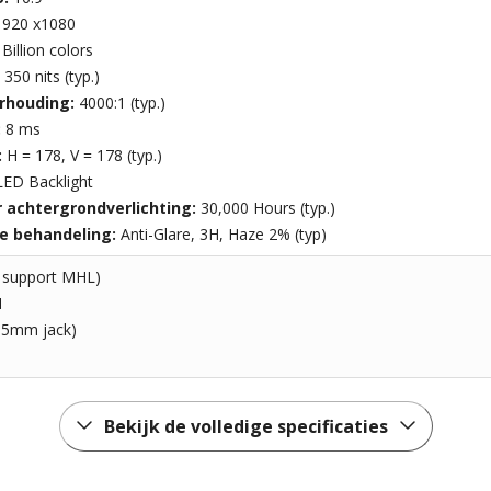
1920 x1080
 Billion colors
:
350 nits (typ.)
rhouding:
4000:1 (typ.)
:
8 ms
:
H = 178, V = 178 (typ.)
LED Backlight
 achtergrondverlichting:
30,000 Hours (typ.)
e behandeling:
Anti-Glare, 3H, Haze 2% (typ)
1 support MHL)
1
3.5mm jack)
Bekijk de volledige specificaties