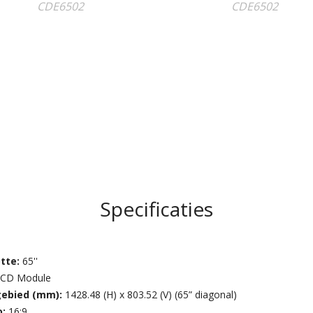
Specificaties
tte:
65''
LCD Module
ebied (mm):
1428.48 (H) x 803.52 (V) (65” diagonal)
o:
16:9