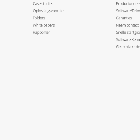
Case studies
Productonder
Oplossingsvoorstel
Software/Driv
Folders
Garanties
White papers
Neem contact
Rapporten
Snelle startgi
Software Kenn
Gearchiveerde