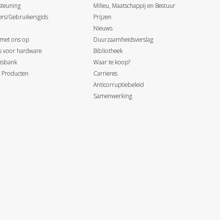
steuning
Milieu, Maatschappij en Bestuur
ers/Gebruikersgids
Prijzen
Nieuws
 met ons op
Duurzaamheidsverslag
ds voor hardware
Bibliotheek
isbank
Waar te koop?
 Producten
Carrieres
Anticorruptiebeleid
Samenwerking