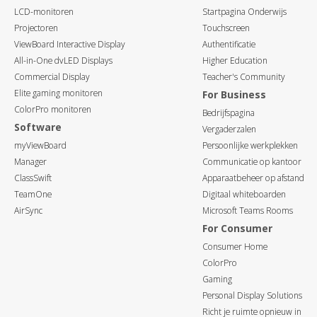
LCD-monitoren
Startpagina Onderwijs
Projectoren
Touchscreen
ViewBoard Interactive Display
Authentificatie
All-in-One dvLED Displays
Higher Education
Commercial Display
Teacher's Community
Elite gaming monitoren
For Business
ColorPro monitoren
Bedrijfspagina
Software
Vergaderzalen
myViewBoard
Persoonlijke werkplekken
Manager
Communicatie op kantoor
ClassSwift
Apparaatbeheer op afstand
TeamOne
Digitaal whiteboarden
AirSync
Microsoft Teams Rooms
For Consumer
Consumer Home
ColorPro
Gaming
Personal Display Solutions
Richt je ruimte opnieuw in