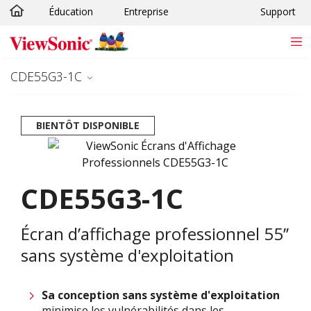
Éducation
Entreprise
Support
Passer au contenu principal
CDE55G3-1C
BIENTÔT DISPONIBLE
CDE55G3-1C
Écran d’affichage professionnel 55’’
sans système d'exploitation
Sa conception sans système d'exploitation
minimise les vulnérabilités dans les