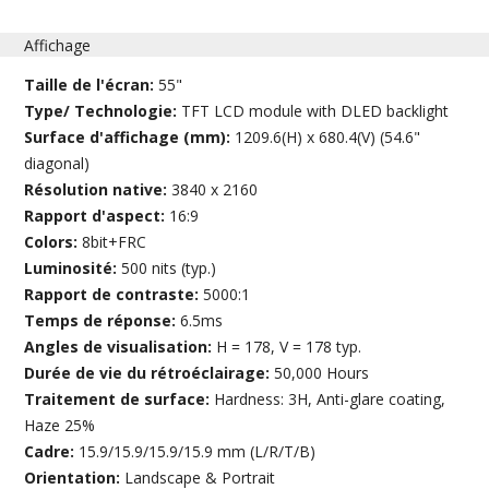
Affichage
Taille de l'écran:
55"
Type/ Technologie:
TFT LCD module with DLED backlight
Surface d'affichage (mm):
1209.6(H) x 680.4(V) (54.6"
diagonal)
Résolution native:
3840 x 2160
Rapport d'aspect:
16:9
Colors:
8bit+FRC
Luminosité:
500 nits (typ.)
Rapport de contraste:
5000:1
Temps de réponse:
6.5ms
Angles de visualisation:
H = 178, V = 178 typ.
Durée de vie du rétroéclairage:
50,000 Hours
Traitement de surface:
Hardness: 3H, Anti-glare coating,
Haze 25%
Cadre:
15.9/15.9/15.9/15.9 mm (L/R/T/B)
Orientation:
Landscape & Portrait