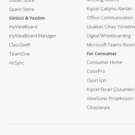
Outlet Store
Kişisel Çalışma Alanları
Spare Store
Office Communication
Sürücü & Yazılım
myViewBoard
Uzaktan Cihaz Yönetim
myViewBoard Manager
Digital Whiteboarding
ClassSwift
Microsoft Teams Room
TeamOne
For Consumer
Consumer Home
AirSync
ColorPro
Oyun İçin
Kişisel Ekran Çözümleri
ViewSonic Projeksiyon
Cihazlarıyla