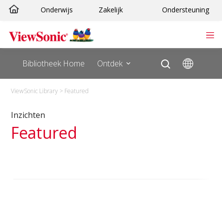
Ga
Onderwijs
Zakelijk
Ondersteuning
naar
de
inhoud
Bibliotheek Home
Ontdek
ViewSonic Library
>
Featured
Inzichten
Featured