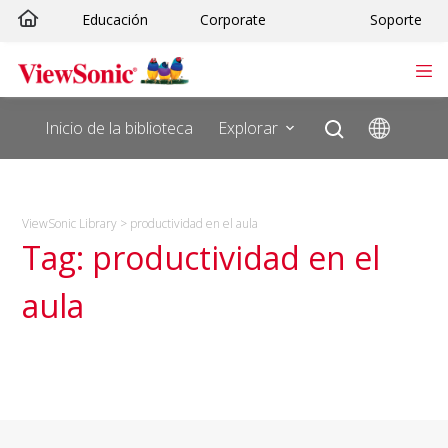
Saltar
Educación
Corporate
Soporte
al
contenido
Inicio de la biblioteca
Explorar
ViewSonic Library
>
productividad en el aula
Tag: productividad en el
aula