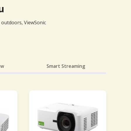
u
e outdoors, ViewSonic
ow
Smart Streaming