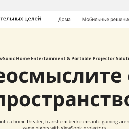
ательных целей
Дома
Мобильные решени
wSonic Home Entertainment & Portable Projector Solut
еосмыслите 
пространств
 into a home theater, transform bedrooms into gaming aren
game nights with ViewSonic projectors.