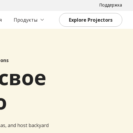
Поддержка
я
Продукты
Explore Projectors
ions
свое
о
as, and host backyard