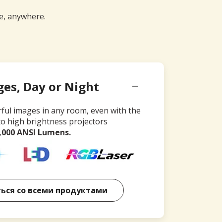
me, anywhere.
ges, Day or Night
rful images in any room, even with the
to high brightness projectors
4,000 ANSI Lumens.
ься со всеми продуктами