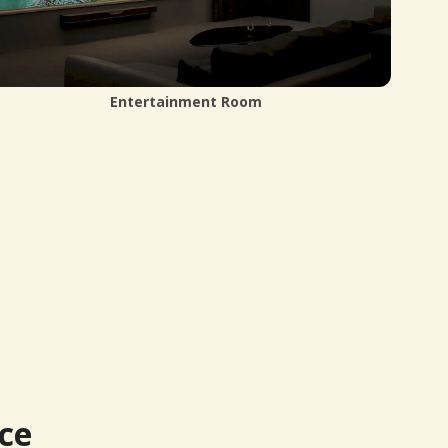
Backyard Viewing
ce