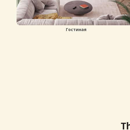
Gaming Room
T