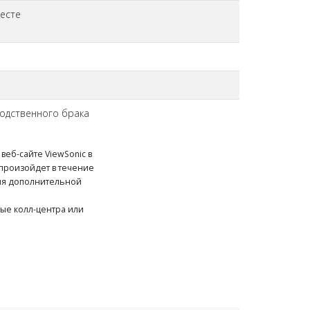
месте
водственного брака
веб-сайте ViewSonic в
 произойдет в течение
ния дополнительной
ы
ные колл-центра или