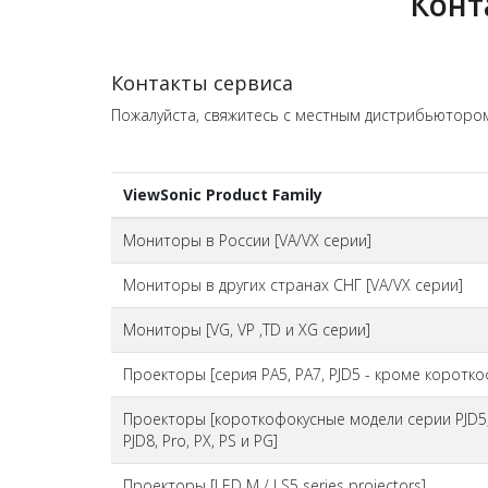
Конт
Контакты сервиса
Пожалуйста, свяжитесь с местным дистрибьюторо
ViewSonic Product Family
Мониторы в России [VA/VX серии]
Мониторы в других странах СНГ [VA/VX серии]
Мониторы [VG, VP ,TD и XG серии]
Проекторы [серия PA5, PA7, PJD5 - кроме коротк
Проекторы [короткофокусные модели серии PJD5, 
PJD8, Pro, PX, PS и PG]
Проекторы [LED M / LS5 series projectors]