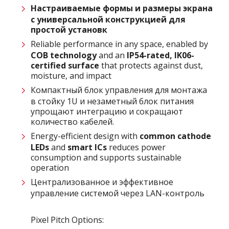
Настраиваемые формы и размеры экрана
с универсальной конструкцией для
простой установк
Reliable performance in any space, enabled by
COB technology
and an
IP54-rated
,
IK06-
certified surface
that protects against dust,
moisture, and impact
Компактный блок управления для монтажа
в стойку 1U и незаметный блок питания
упрощают интеграцию и сокращают
количество кабелей.
Energy-efficient design with
common cathode
LEDs
and
smart ICs
reduces power
consumption and supports sustainable
operation
Централизованное и эффективное
управление системой через LAN-контроль​​​​​​​
Pixel Pitch Options: