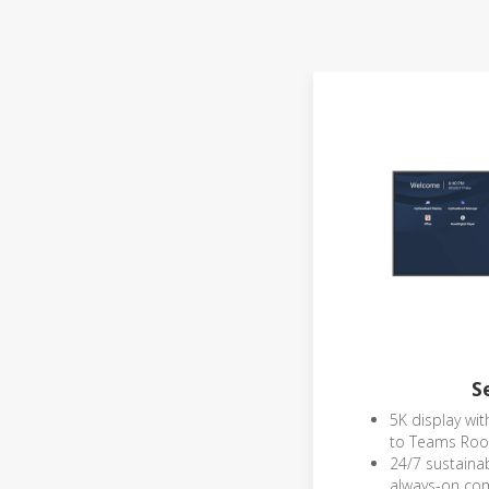
S
5K display wit
to Teams Roo
24/7 sustaina
always-on co