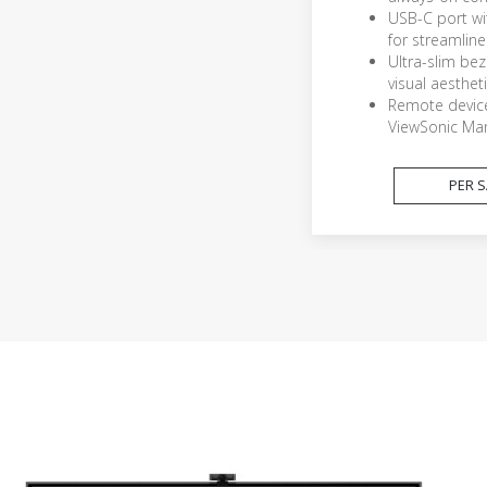
USB-C port wi
for streamlin
Ultra-slim bez
visual aesthet
Remote devic
ViewSonic Ma
PER S