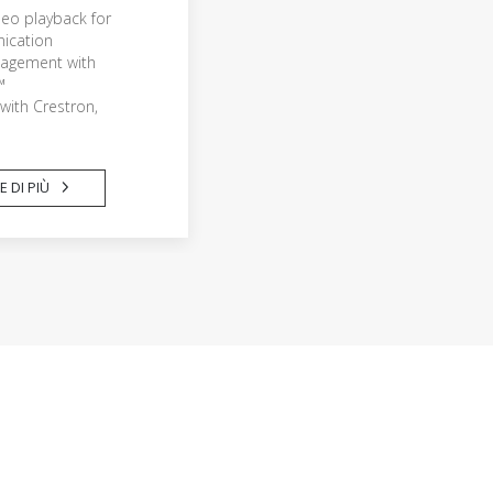
deo playback for
ication
agement with
™
with Crestron,
 DI PIÙ