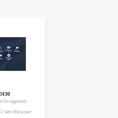
CDE30
on for upgraded
B-C with 65W power