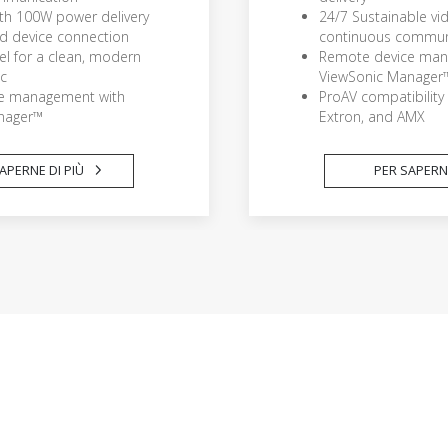
th 100W power delivery
24/7 Sustainable vi
ed device connection
continuous commun
el for a clean, modern
Remote device man
ic
ViewSonic Manager
e management with
ProAV compatibility 
nager™
Extron, and AMX
APERNE DI PIÙ
PER SAPERNE