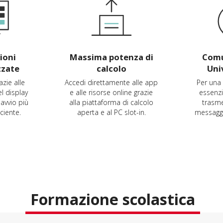
ioni
Massima potenza di
Comu
zzate
calcolo
Uni
azie alle
Accedi direttamente alle app
Per una
l display
e alle risorse online grazie
essenzi
avvio più
alla piattaforma di calcolo
trasme
ciente.
aperta e al PC slot-in.
messaggi 
Formazione scolastica