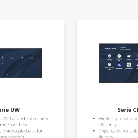
erie UW
Serie 
h 21:9 aspect ratio suited
Wireless presentati
ms Front Row
efficiency
ble video playback for
Single cable via US
mmunication
delivery