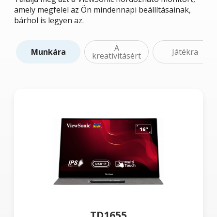
amely megfelel az Ön mindennapi beállításainak,
bárhol is legyen az.
A
Munkára
Játékra
kreativitásért
TD1655