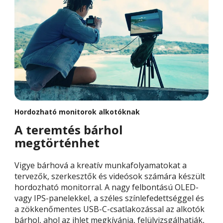
Hordozható monitorok alkotóknak
A teremtés bárhol
megtörténhet
Vigye bárhová a kreatív munkafolyamatokat a
tervezők, szerkesztők és videósok számára készült
hordozható monitorral. A nagy felbontású OLED-
vagy IPS-panelekkel, a széles színlefedettséggel és
a zökkenőmentes USB-C-csatlakozással az alkotók
bárhol, ahol az ihlet megkívánja, felülvizsgálhatják,