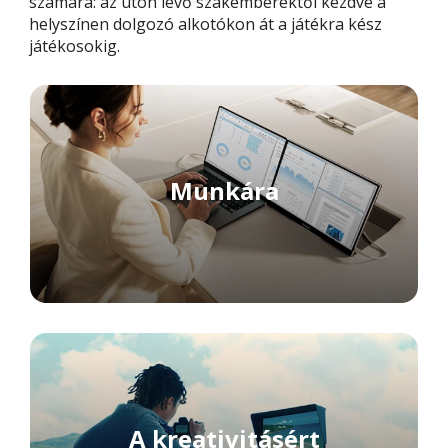
számára: az úton lévő szakemberektől kezdve a
helyszínen dolgozó alkotókon át a játékra kész
játékosokig.
Munkára
A kreativitásért