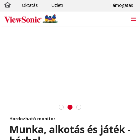
Oktatás
Üzleti
Támogatás
Ugrás a fő tartalomra
Hordozható monitor
Munka, alkotás és játék -