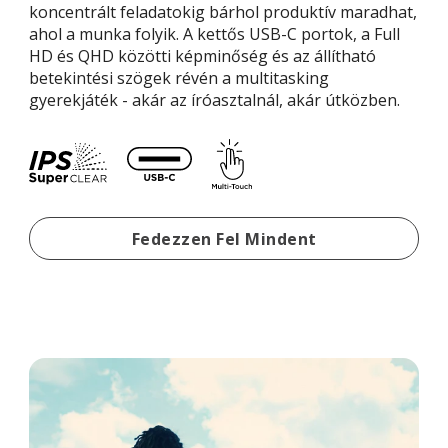
koncentrált feladatokig bárhol produktív maradhat,
ahol a munka folyik. A kettős USB-C portok, a Full
HD és QHD közötti képminőség és az állítható
betekintési szögek révén a multitasking
gyerekjáték - akár az íróasztalnál, akár útközben.
Hordozható Monitorok Táv
Fedezzen Fel Mindent