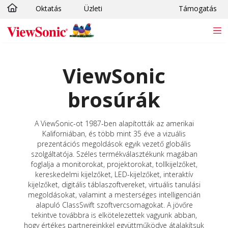
Oktatás
Üzleti
Támogatás
Ugrás a fő tartalomra
ViewSonic
brosúrák
A ViewSonic-ot 1987-ben alapították az amerikai
Kaliforniában, és több mint 35 éve a vizuális
prezentációs megoldások egyik vezető globális
szolgáltatója. Széles termékválasztékunk magában
foglalja a monitorokat, projektorokat, tollkijelzőket,
kereskedelmi kijelzőket, LED-kijelzőket, interaktív
kijelzőket, digitális táblaszoftvereket, virtuális tanulási
megoldásokat, valamint a mesterséges intelligencián
alapuló ClassSwift szoftvercsomagokat. A jövőre
tekintve továbbra is elkötelezettek vagyunk abban,
hogy értékes partnereinkkel együttműködve átalakítsuk