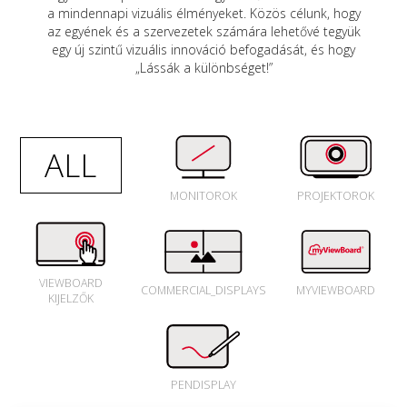
a mindennapi vizuális élményeket. Közös célunk, hogy
az egyének és a szervezetek számára lehetővé tegyük
egy új szintű vizuális innováció befogadását, és hogy
„Lássák a különbséget!”
ALL
MONITOROK
PROJEKTOROK
VIEWBOARD
COMMERCIAL_DISPLAYS
MYVIEWBOARD
KIJELZŐK
PENDISPLAY