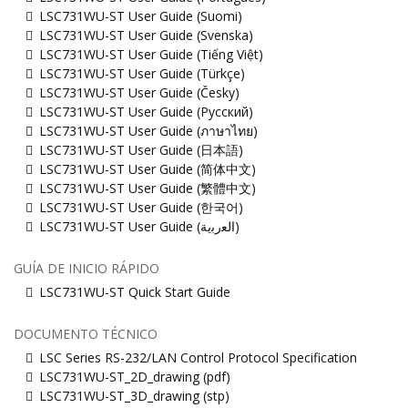
LSC731WU-ST User Guide (Suomi)
LSC731WU-ST User Guide (Svenska)
LSC731WU-ST User Guide (Tiếng Việt)
LSC731WU-ST User Guide (Türkçe)
LSC731WU-ST User Guide (Česky)
LSC731WU-ST User Guide (Русский)
LSC731WU-ST User Guide (ภาษาไทย)
LSC731WU-ST User Guide (日本語)
LSC731WU-ST User Guide (简体中文)
LSC731WU-ST User Guide (繁體中文)
LSC731WU-ST User Guide (한국어)
LSC731WU-ST User Guide (ﺍﻟﻌﺭﺑﻳﺔ)
GUÍA DE INICIO RÁPIDO
LSC731WU-ST Quick Start Guide
DOCUMENTO TÉCNICO
LSC Series RS-232/LAN Control Protocol Specification
LSC731WU-ST_2D_drawing (pdf)
LSC731WU-ST_3D_drawing (stp)