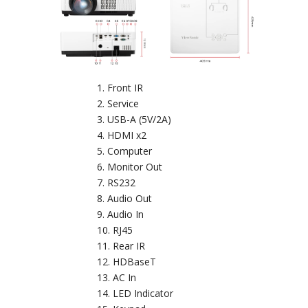
Front IR
Service
USB-A (5V/2A)
HDMI x2
Computer
Monitor Out
RS232
Audio Out
Audio In
RJ45
Rear IR
HDBaseT
AC In
LED Indicator