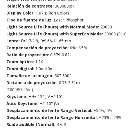
Relación de contraste:
3000000:1
Display Color:
1.07 Billion Colors
Tipo de fuente de luz:
Laser Phosphor
Light Source Life (hours) with Normal Mode:
20000
Light Source Life (hours) with SuperEco Mode:
30000 (Eco)
Lente:
F=1.7-1.8, f=9.66-11.65mm
Compensación de proyección:
0%+/-5%
Ratio de proyección:
0.679-0.821
Zoom óptico:
1.2X
Zoom digital:
1.0x-4.0x
Tamaño de la imagen:
50"-300"
Distancia de proyección:
0.73-5.31m
(100"@1.46m)
Keystone:
H:+/-15° , V:+/-10°
Auto Keystone:
+/- 10° (V)
Desplazamiento de lente Rango Vertical:
+50%, 0%
Desplazamiento de lente Rango Horizontal:
+23%, -23%
Ruido audible (Normal):
37dB