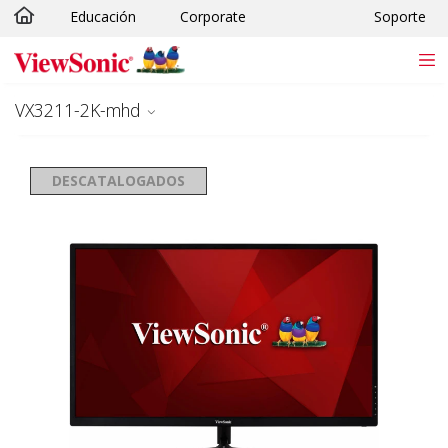
Educación
Corporate
Soporte
Skip to main content
VX3211-2K-mhd
DESCATALOGADOS