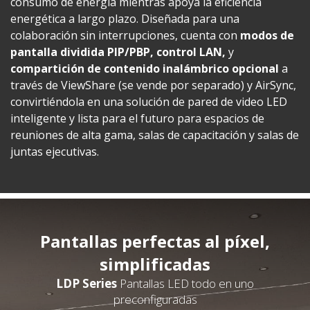
consumo de energía mientras apoya la eficiencia
energética a largo plazo. Diseñada para una
colaboración sin interrupciones, cuenta con
modos de
pantalla dividida PIP/PBP, control LAN,
y
compartición de contenido inalámbrico opcional
a
través de ViewShare (se vende por separado) y AirSync,
convirtiéndola en una solución de pared de video LED
inteligente y lista para el futuro para espacios de
reuniones de alta gama, salas de capacitación y salas de
juntas ejecutivas.
Pantallas perfectas al píxel,
simplificadas
LDP Series
Pantallas LED todo en uno
preconfiguradas