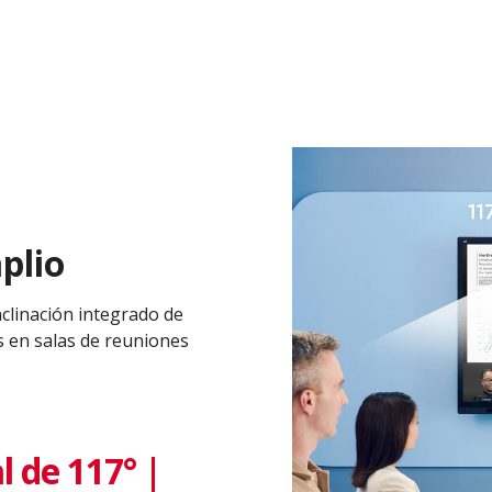
plio
nclinación integrado de
s en salas de reuniones
 de 117° |