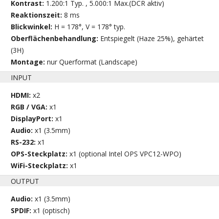
Kontrast:
1.200:1 Typ. , 5.000:1 Max.(DCR aktiv)
Reaktionszeit:
8 ms
Blickwinkel:
H = 178°, V = 178° typ.
Oberflächenbehandlung:
Entspiegelt (Haze 25%), gehärtet
(3H)
Montage:
nur Querformat (Landscape)
INPUT
HDMI:
x2
RGB / VGA:
x1
DisplayPort:
x1
Audio:
x1 (3.5mm)
RS-232:
x1
OPS-Steckplatz:
x1 (optional Intel OPS VPC12-WPO)
WiFi-Steckplatz:
x1
OUTPUT
Audio:
x1 (3.5mm)
SPDIF:
x1 (optisch)