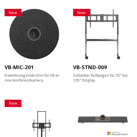
New
New
VB-MIC-201
VB-STND-009
Erweiterungsmikrofon für All-in-
Schlanker Rollwagen für 55" bis
one-Konferenzkamera
105" Display
New