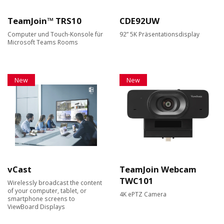
TeamJoin™ TRS10
CDE92UW
Computer und Touch-Konsole für
92” 5K Präsentationsdisplay
Microsoft Teams Rooms
New
New
vCast
TeamJoin Webcam
TWC101
Wirelessly broadcast the content
of your computer, tablet, or
4K ePTZ Camera
smartphone screens to
ViewBoard Displays