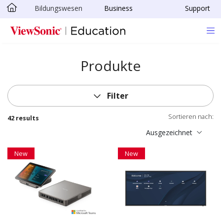
Bildungswesen
Business
Support
Skip to main content
Produkte
Filter
Sortieren nach:
42 results
Ausgezeichnet
New
New