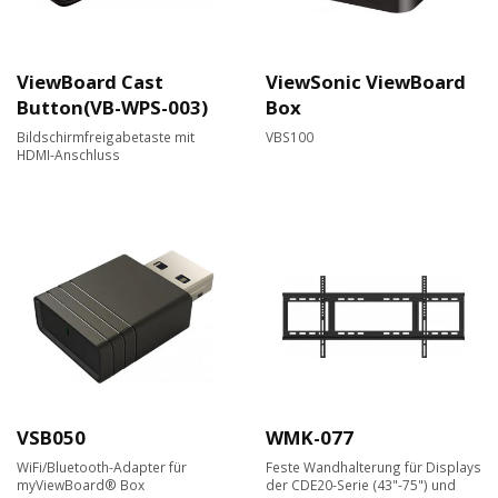
ViewBoard Cast
ViewSonic ViewBoard
Button(VB-WPS-003)
Box
Bildschirmfreigabetaste mit
VBS100
HDMI-Anschluss
VSB050
WMK-077
WiFi/Bluetooth-Adapter für
Feste Wandhalterung für Displays
myViewBoard® Box
der CDE20-Serie (43"-75") und