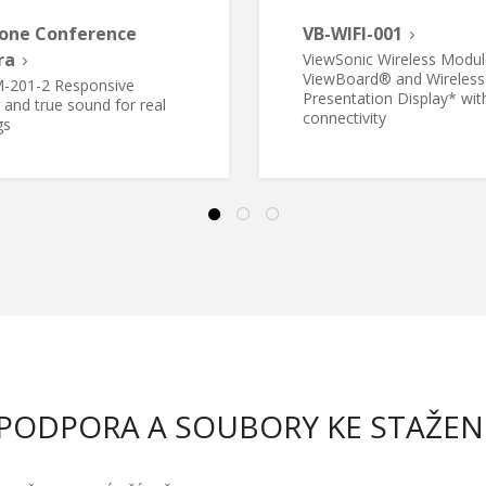
n-one Conference
VB-WIFI-001
ra
ViewSonic Wireless Modul
ViewBoard® and Wireless
-201-2 Responsive
Presentation Display* with
 and true sound for real
connectivity
gs
PODPORA A SOUBORY KE STAŽEN