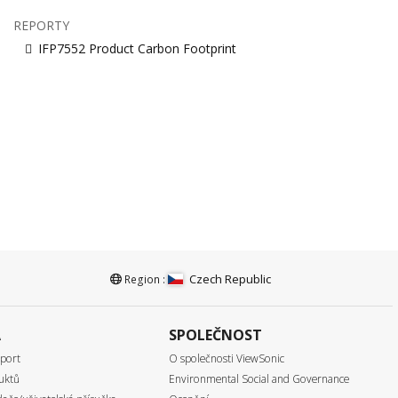
REPORTY
IFP7552 Product Carbon Footprint
Czech Republic
Region :
A
SPOLEČNOST
port
O společnosti ViewSonic
uktů
Environmental Social and Governance