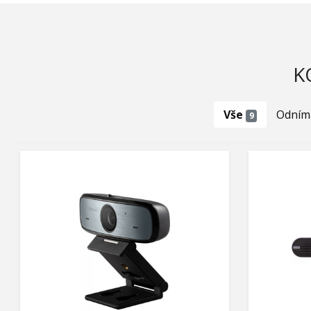
K
Vše
Odním
9