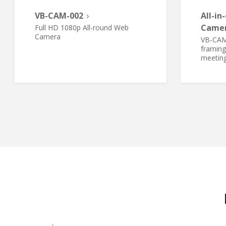
VB-CAM-002
All-i
Came
Full HD 1080p All-round Web
Camera​
VB-CAM
framing
meetin