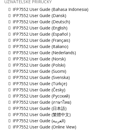
UŽIVATELSKÉ PŘÍRUČKY
IFP7552 User Guide (Bahasa Indonesia)
IFP7552 User Guide (Dansk)
IFP7552 User Guide (Deutsch)
IFP7552 User Guide (English)
IFP7552 User Guide (Español )
IFP7552 User Guide (Français)
IFP7552 User Guide (Italiano)
IFP7552 User Guide (Nederlands)
IFP7552 User Guide (Norsk)
IFP7552 User Guide (Polski)
IFP7552 User Guide (Suomi)
IFP7552 User Guide (Svenska)
IFP7552 User Guide (Türkçe)
IFP7552 User Guide (Česky)
IFP7552 User Guide (Русский)
IFP7552 User Guide (ภาษาไทย)
IFP7552 User Guide (日本語)
IFP7552 User Guide (繁體中文)
IFP7552 User Guide (ﺍﻟﻌﺭﺑﻳﺔ)
IFP7552 User Guide (Online View)