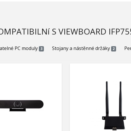
OMPATIBILNí S VIEWBOARD IFP75
atelné PC moduly
Stojany a nástěnné držáky
Per
3
2