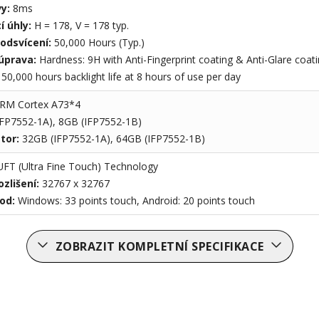
vy:
8ms
í úhly:
H = 178, V = 178 typ.
podsvícení:
50,000 Hours (Typ.)
úprava:
Hardness: 9H with Anti-Fingerprint coating & Anti-Glare coat
:
50,000 hours backlight life at 8 hours of use per day
RM Cortex A73*4
IFP7552-1A), 8GB (IFP7552-1B)
stor:
32GB (IFP7552-1A), 64GB (IFP7552-1B)
UFT (Ultra Fine Touch) Technology
zlišení:
32767 x 32767
od:
Windows: 33 points touch, Android: 20 points touch
ZOBRAZIT KOMPLETNÍ SPECIFIKACE