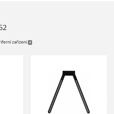
52
iferní zařízení
4