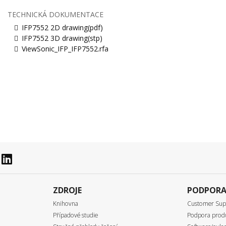
TECHNICKÁ DOKUMENTACE
IFP7552 2D drawing(pdf)
IFP7552 3D drawing(stp)
ViewSonic_IFP_IFP7552.rfa
ZDROJE
PODPOR
Knihovna
Customer Sup
Případové studie
Podpora prod