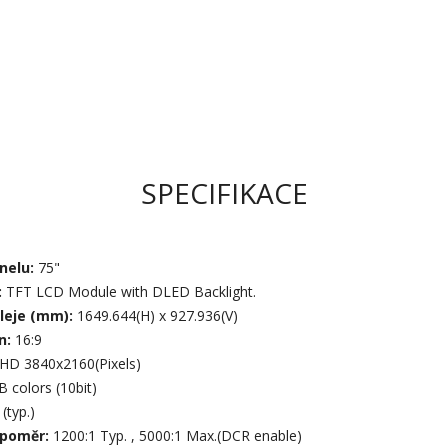
SPECIFIKACE
nelu:
75"
:
TFT LCD Module with DLED Backlight.
pleje (mm):
1649.644(H) x 927.936(V)
n:
16:9
HD 3840x2160(Pixels)
B colors (10bit)
(typ.)
 poměr:
1200:1 Typ. , 5000:1 Max.(DCR enable)