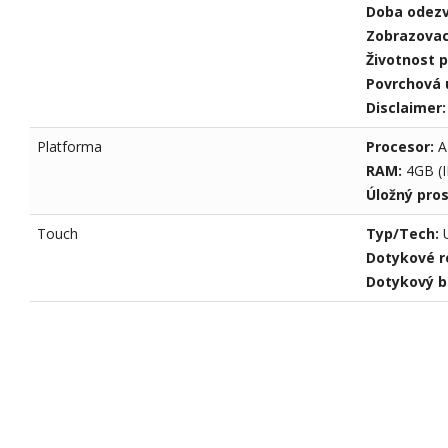
Doba odez
Zobrazovac
Životnost 
Povrchová 
Disclaimer
Platforma
Procesor:
A
RAM:
4GB (
Úložný pro
Touch
Typ/Tech:
Dotykové ro
Dotykový b