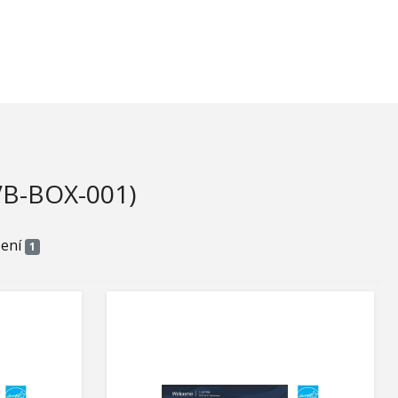
B-BOX-001)
zení
1