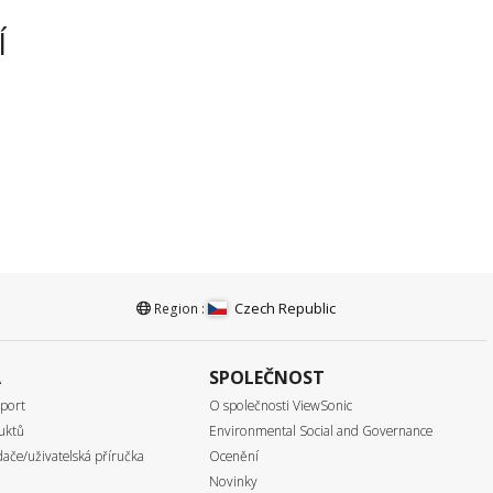
Í
Czech Republic
Region :
A
SPOLEČNOST
port
O společnosti ViewSonic
uktů
Environmental Social and Governance
ače/uživatelská příručka
Ocenění
Novinky