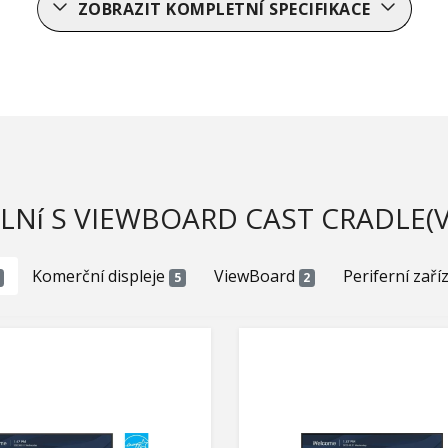
ZOBRAZIT KOMPLETNÍ SPECIFIKACE
LNí S VIEWBOARD CAST CRADLE(V
Komerční displeje
ViewBoard
Periferní zaří
5
2