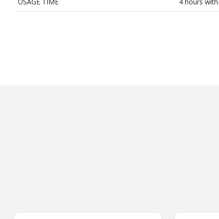
USAGE TIME
4 hours with 