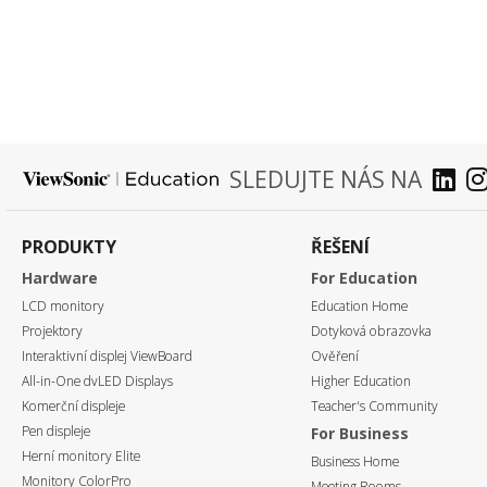
SLEDUJTE NÁS NA
PRODUKTY
ŘEŠENÍ
Hardware
For Education
LCD monitory
Education Home
Projektory
Dotyková obrazovka
Interaktivní displej ViewBoard
Ověření
All-in-One dvLED Displays
Higher Education
Komerční displeje
Teacher's Community
Pen displeje
For Business
Herní monitory Elite
Business Home
Monitory ColorPro
Meeting Rooms