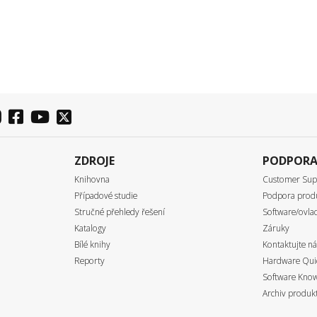
ZDROJE
PODPOR
Knihovna
Customer Sup
Případové studie
Podpora prod
Stručné přehledy řešení
Software/ovlad
Katalogy
Záruky
Bílé knihy
Kontaktujte ná
Reporty
Hardware Quic
Software Know
Archiv produk