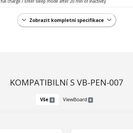
full charge / Enter sleep mode after 20 min of inactivity
Zobrazit kompletní specifikace
KOMPATIBILNí S VB-PEN-007
Vše
ViewBoard
6
6