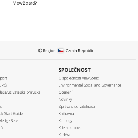
ViewBoard?
Czech Republic
Region :
A
SPOLEČNOST
port
O společnosti ViewSonic
uktů
Environmental Social and Governance
ače/uživatelská příručka
Ocenění
Novinky
s
Zpráva o udržitelnosti
k Start Guide
Knihovna
ledge Base
Katalogy
tů
Kde nakupovat
Kariéra