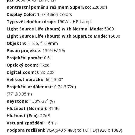
Kontrastní poměr s režimem SuperEco:
22000:1
Display Color:
1.07 Billion Colors
Typ světelného zdroje:
190W UHP Lamp
Light Source Life (hours) with Normal Mode:
5000
Light Source Life (hours) with SuperEco Mode:
15000
Objektiv:
F=2.6, f=6.9mm
Posun projekce:
130%+/-5%
Projekční poměr:
0.61
Optický zoom:
Fixed
Digital Zoom:
0.8x-2.0x
Velikost obrázku:
60"-300"
Projekční vzdálenost:
0.74-3.72m
(77"@0.95m)
Keystone:
+30°/-37° (V)
Hlučnost (Normal):
31dB
Hlučnost (Eco):
27dB
Vstupní zpoždění:
16ms
Podpora rozlišení:
VGA(640 x 480) to FullHD(1920 x 1080)