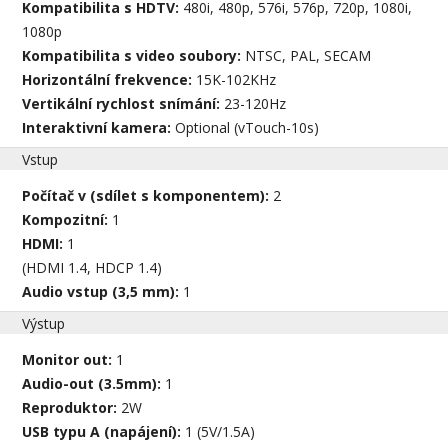
Kompatibilita s HDTV:
480i, 480p, 576i, 576p, 720p, 1080i,
1080p
Kompatibilita s video soubory:
NTSC, PAL, SECAM
Horizontální frekvence:
15K-102KHz
Vertikální rychlost snímání:
23-120Hz
Interaktivní kamera:
Optional (vTouch-10s)
Vstup
Počítač v (sdílet s komponentem):
2
Kompozitní:
1
HDMI:
1
(HDMI 1.4, HDCP 1.4)
Audio vstup (3,5 mm):
1
Výstup
Monitor out:
1
Audio-out (3.5mm):
1
Reproduktor:
2W
USB typu A (napájení):
1 (5V/1.5A)