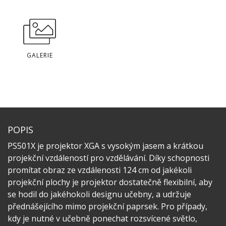
GALERIE
POPIS
PS501X je projektor XGA s vysokým jasem a krátkou
projekční vzdáleností pro vzdělávání. Díky schopnosti
promítat obraz ze vzdálenosti 124 cm od jakékoli
projekční plochy je projektor dostatečně flexibilní, aby
se hodil do jakéhokoli designu učebny, a udržuje
přednášejícího mimo projekční paprsek. Pro případy,
kdy je nutné v učebně ponechat rozsvícené světlo,