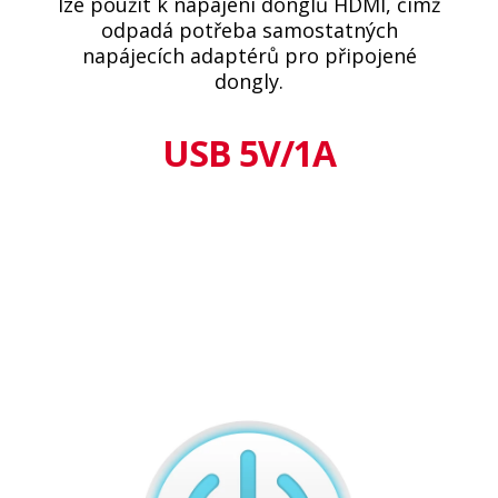
lze použít k napájení donglů HDMI, čímž
odpadá potřeba samostatných
napájecích adaptérů pro připojené
dongly.
USB 5V/1A