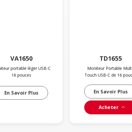
VA1650
TD1655
iteur portable léger USB-C
Moniteur Portable Mult
16 pouces
Touch USB-C de 16 pou
L
En Savoir Plus
Learn More About VA1650
En Savoir Plus
Acheter