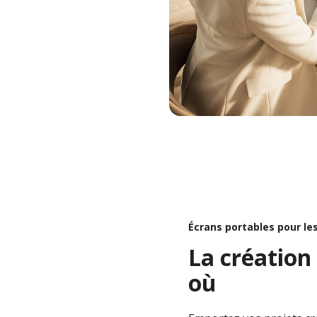
ur Le Travail À Distance Et Hybride
Écrans portables pour le
La création
où