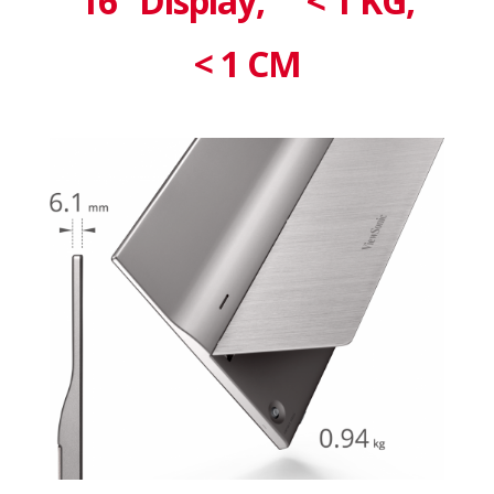
16” Display,
< 1 KG,
< 1 CM