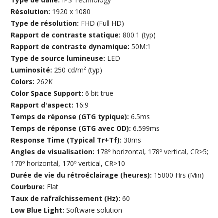
Résolution:
1920 x 1080
Type de résolution:
FHD (Full HD)
Rapport de contraste statique:
800:1 (typ)
Rapport de contraste dynamique:
50M:1
Type de source lumineuse:
LED
Luminosité:
250 cd/m² (typ)
Colors:
262K
Color Space Support:
6 bit true
Rapport d'aspect:
16:9
Temps de réponse (GTG typique):
6.5ms
Temps de réponse (GTG avec OD):
6.599ms
Response Time (Typical Tr+Tf):
30ms
Angles de visualisation:
178º horizontal, 178º vertical, CR>5;
170º horizontal, 170º vertical, CR>10
Durée de vie du rétroéclairage (heures):
15000 Hrs (Min)
Courbure:
Flat
Taux de rafraîchissement (Hz):
60
Low Blue Light:
Software solution