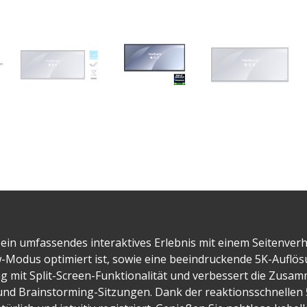
n umfassendes interaktives Erlebnis mit einem Seitenverhäl
odus optimiert ist, sowie eine beeindruckende 5K-Auflösun
ng mit Split-Screen-Funktionalität und verbessert die Zusam
d Brainstorming-Sitzungen. Dank der reaktionsschnellen 