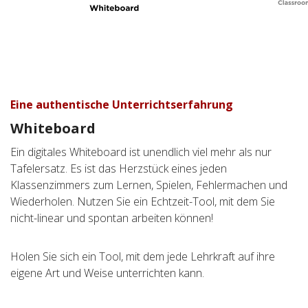
Eine authentische Unterrichtserfahrung
Whiteboard
Ein digitales Whiteboard ist unendlich viel mehr als nur
Ein Klassenzimmer ohne Grenzen
Tafelersatz. Es ist das Herzstück eines jeden
Classroom
Klassenzimmers zum Lernen, Spielen, Fehlermachen und
Wiederholen. Nutzen Sie ein Echtzeit-Tool, mit dem Sie
Ein Klassenzimmer ist der klassische Ort, an dem Lernen
nicht-linear und spontan arbeiten können!
stattfindet. Mit myViewBoard Classroom kann jetzt jeder
Ort zum Klassenzimmer werden und Lehrende und
Holen Sie sich ein Tool, mit dem jede Lehrkraft auf ihre
Lernende zusammenzubringen - egal wo sie sich befinden.
eigene Art und Weise unterrichten kann.
Hier ist das Tool, mit dem das möglich ist.