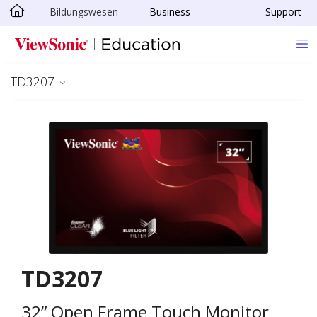
Bildungswesen
Business
Support
Skip to main content
TD3207
TD3207
32” Open Frame Touch Monitor