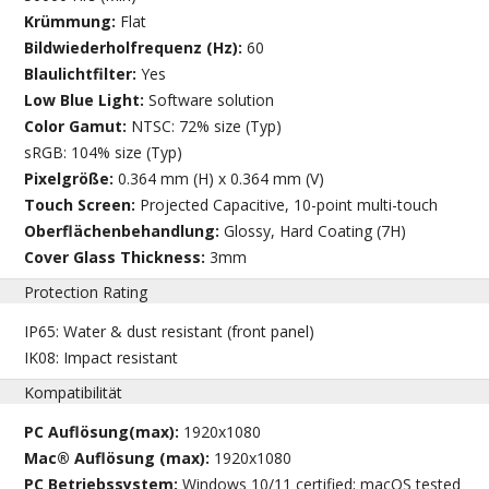
Krümmung:
Flat
Bildwiederholfrequenz (Hz):
60
Blaulichtfilter:
Yes
Low Blue Light:
Software solution
Color Gamut:
NTSC: 72% size (Typ)
sRGB: 104% size (Typ)
Pixelgröße:
0.364 mm (H) x 0.364 mm (V)
Touch Screen:
Projected Capacitive, 10-point multi-touch
Oberflächenbehandlung:
Glossy, Hard Coating (7H)
Cover Glass Thickness:
3mm
Protection Rating
IP65: Water & dust resistant (front panel)
IK08: Impact resistant
Kompatibilität
PC Auflösung(max):
1920x1080
Mac® Auflösung (max):
1920x1080
PC Betriebssystem:
Windows 10/11 certified; macOS tested