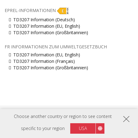
EPREL-INFORMATIONEN
TD3207 Information (Deutsch)
TD3207 Information (EU, English)
TD3207 Information (Großbritannien)
FR INFORMATIONEN ZUM UMWELTGESETZBUCH
TD3207 Information (EU, English)
TD3207 Information (Français)
TD3207 Information (Großbritannien)
Choose another country or region to see content
FOLGEN SIE UNS AUF
specific to your region
USA