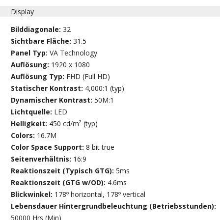
Display
Bilddiagonale:
32
Sichtbare Fläche:
31.5
Panel Typ:
VA Technology
Auflösung:
1920 x 1080
Auflösung Typ:
FHD (Full HD)
Statischer Kontrast:
4,000:1 (typ)
Dynamischer Kontrast:
50M:1
Lichtquelle:
LED
Helligkeit:
450 cd/m² (typ)
Colors:
16.7M
Color Space Support:
8 bit true
Seitenverhältnis:
16:9
Reaktionszeit (Typisch GTG):
5ms
Reaktionszeit (GTG w/OD):
4.6ms
Blickwinkel:
178º horizontal, 178º vertical
Lebensdauer Hintergrundbeleuchtung (Betriebsstunden):
50000 Hrs (Min)