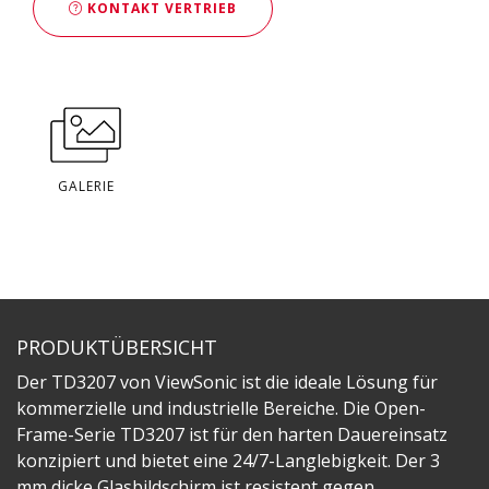
KONTAKT VERTRIEB
GALERIE
PRODUKTÜBERSICHT
Der TD3207 von ViewSonic ist die ideale Lösung für
kommerzielle und industrielle Bereiche. Die Open-
Frame-Serie TD3207 ist für den harten Dauereinsatz
konzipiert und bietet eine 24/7-Langlebigkeit. Der 3
mm dicke Glasbildschirm ist resistent gegen