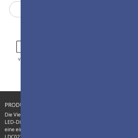
Display Configurator
VIDEO
GALERIE
PRODUKTÜBERSICHT
Die ViewSonic LDC-Serie ist ein innovatives All-in-One-
LED-Display, das in flexiblen Größen erhältlich ist und
eine einfache Installation bietet. Die LED-Gehäuse der
LDC027-180-Serie lassen sich kombinieren, um