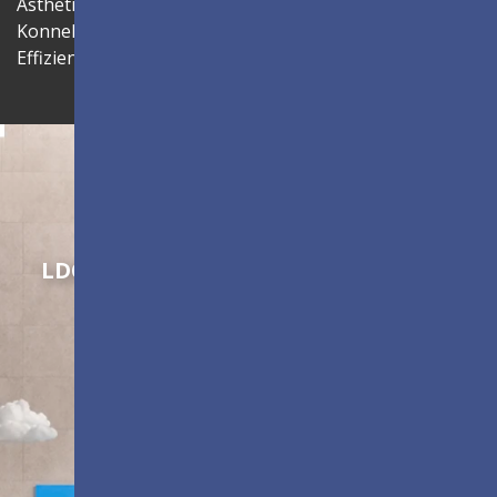
Ästhetik. Die zentrale Verwaltung über LAN-
Konnektivität verbessert zudem die betriebliche
Effizienz.
Innovation gestalten
LDC Series
Anpassbare All-in-One-LED-
Anzeigen