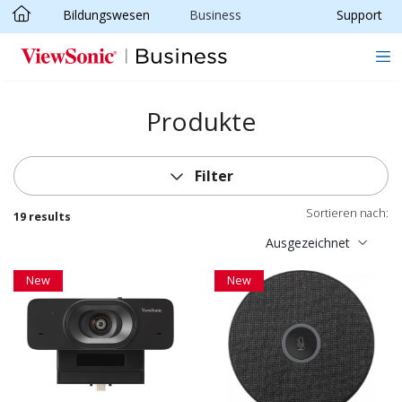
Bildungswesen
Business
Support
Skip to main content
Produkte
Filter
Sortieren nach:
19 results
Ausgezeichnet
New
New