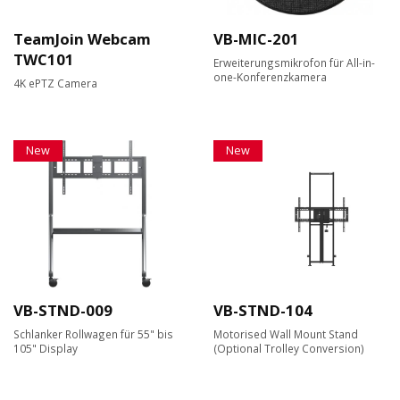
TeamJoin Webcam
VB-MIC-201
TWC101
Erweiterungsmikrofon für All-in-
one-Konferenzkamera
4K ePTZ Camera
New
New
VB-STND-009
VB-STND-104
Schlanker Rollwagen für 55" bis
Motorised Wall Mount Stand
105" Display
(Optional Trolley Conversion)