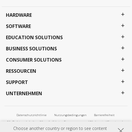
HARDWARE
SOFTWARE
EDUCATION SOLUTIONS
BUSINESS SOLUTIONS
CONSUMER SOLUTIONS
RESSOURCEN
SUPPORT
UNTERNEHMEN
Datenschutzrichtlinie
Nutzungsbedingungen
Barrierefreiheit
Alle Rechte vorbehalten. Alle aufgeführten Firmennamen und Marken sind Eigentum der
jeweiligen Unternehmen. Änderungen und Irrtümer vorbehalten. Alle Preise und
Choose another country or region to see content
Spezifikationen können jederzeit ohne vorherige Bekanntgabe geändert werden. Die Bilder