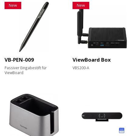
New
New
VB-PEN-009
ViewBoard Box
Passiver Eingabestift für
VBS200-A
ViewBoard