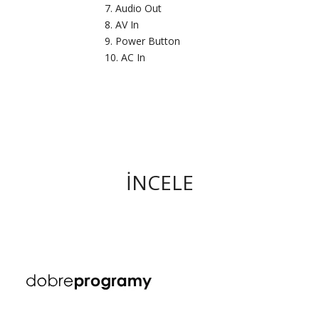
7. Audio Out
8. AV In
9. Power Button
10. AC In
İNCELE