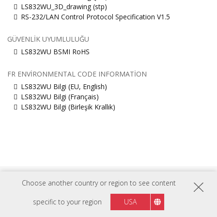
LS832WU_3D_drawing (stp)
RS-232/LAN Control Protocol Specification V1.5
GÜVENLIK UYUMLULUĞU
LS832WU BSMI RoHS
FR ENVIRONMENTAL CODE INFORMATION
LS832WU Bilgi (EU, English)
LS832WU Bilgi (Français)
LS832WU Bilgi (Birleşik Krallık)
Choose another country or region to see content
Bağlı Kalın
specific to your region
USA