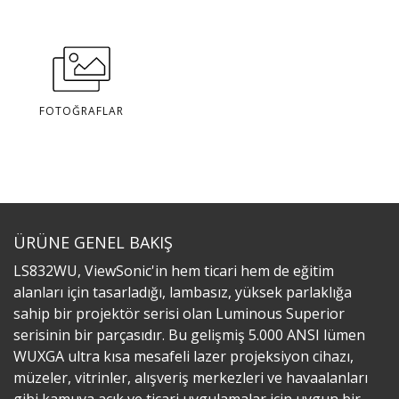
FOTOĞRAFLAR
ÜRÜNE GENEL BAKIŞ
LS832WU, ViewSonic'in hem ticari hem de eğitim
alanları için tasarladığı, lambasız, yüksek parlaklığa
sahip bir projektör serisi olan Luminous Superior
serisinin bir parçasıdır. Bu gelişmiş 5.000 ANSI lümen
WUXGA ultra kısa mesafeli lazer projeksiyon cihazı,
müzeler, vitrinler, alışveriş merkezleri ve havaalanları