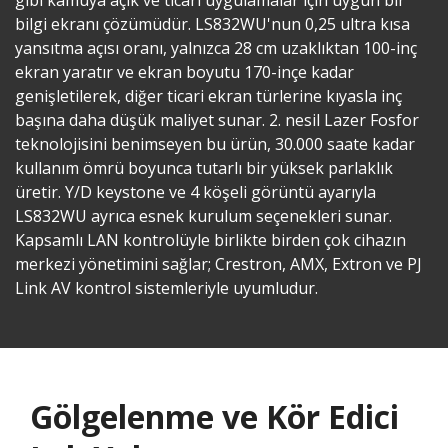
gibi kamuya açık ve ticari uygulamalar için uygun bir
bilgi ekranı çözümüdür. LS832WU'nun 0,25 ultra kısa
yansıtma açısı oranı, yalnızca 28 cm uzaklıktan 100-inç
ekran yaratır ve ekran boyutu 170-inçe kadar
genişletilerek, diğer ticari ekran türlerine kıyasla inç
başına daha düşük maliyet sunar. 2. nesil Lazer Fosfor
teknolojisini benimseyen bu ürün, 30.000 saate kadar
kullanım ömrü boyunca tutarlı bir yüksek parlaklık
üretir. Y/D keystone ve 4 köşeli görüntü ayarıyla
LS832WU ayrıca esnek kurulum seçenekleri sunar.
Kapsamlı LAN kontrolüyle birlikte birden çok cihazın
merkezi yönetimini sağlar; Crestron, AMX, Extron ve PJ
Link AV kontrol sistemleriyle uyumludur.​
Gölgelenme ve Kör Edici