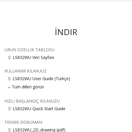
İNDIR
ÜRÜN ÖZELLIK TABLOSU
LS832WU Veri Sayfası
KULLANIM KILAVUUZ
LS832WU User Guide (Türkçe)
Tüm dilleri görün
HIZLI BAŞLANGIÇ KILAVUZU
LS832WU Quick Start Guide
TEKNIK DÖKÜMAN
LS832WU_2D_drawing (pdf)