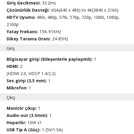
Giriş Gecikmesi:
33.2ms
Çözünürlük Desteği:
VGA(640 x 480) to 4K(3840 x 2160)
HDTV Uyumu:
480i, 480p, 576i, 576p, 720p, 1080i, 1080p,
2160p
Yatay Frekans:
15K-91KHz
Dikey Tarama Oranı:
24-85Hz
Giriş
Bilgisayar girişi (bileşenlerle paylaşımlı):
1
HDMI:
2
(HDMI 2.0, HDCP 1.4/2.2)
Ses girişi (3,5 mm):
1
Mikrofon:
1
Çıkış
Monitör çıkışı:
1
Audio-out (3.5mm):
1
Hoparlör:
10W x1
USB Tip A (Güç):
1 (5V/1.5A)