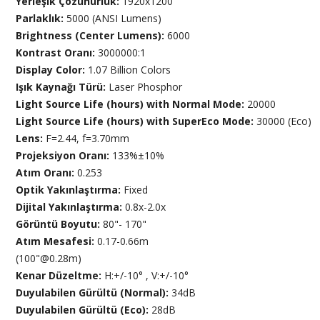
Yerleşik Çözünürlük:
1920x1200
Parlaklık:
5000 (ANSI Lumens)
Brightness (Center Lumens):
6000
Kontrast Oranı:
3000000:1
Display Color:
1.07 Billion Colors
Işık Kaynağı Türü:
Laser Phosphor
Light Source Life (hours) with Normal Mode:
20000
Light Source Life (hours) with SuperEco Mode:
30000 (Eco)
Lens:
F=2.44, f=3.70mm
Projeksiyon Oranı:
133%±10%
Atım Oranı:
0.253
Optik Yakınlaştırma:
Fixed
Dijital Yakınlaştırma:
0.8x-2.0x
Görüntü Boyutu:
80"- 170"
Atım Mesafesi:
0.17-0.66m
(100"@0.28m)
Kenar Düzeltme:
H:+/-10° , V:+/-10°
Duyulabilen Gürültü (Normal):
34dB
Duyulabilen Gürültü (Eco):
28dB