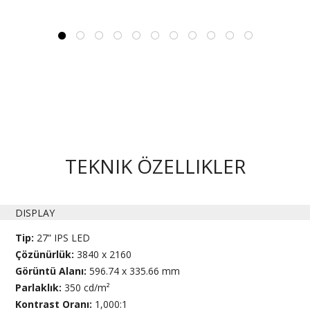
TEKNIK ÖZELLIKLER
DISPLAY
Tip:
27” IPS LED
Çözünürlük:
3840 x 2160
Görüntü Alanı:
596.74 x 335.66 mm
Parlaklık:
350 cd/m²
Kontrast Oranı:
1,000:1