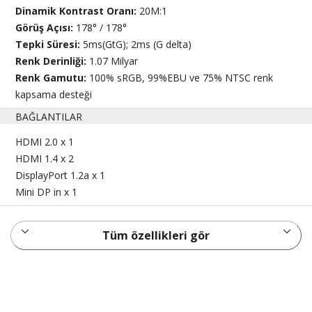
Dinamik Kontrast Oranı:
20M:1
Görüş Açısı:
178° / 178°
Tepki Süresi:
5ms(GtG); 2ms (G delta)
Renk Derinliği:
1.07 Milyar
Renk Gamutu:
100% sRGB, 99%EBU ve 75% NTSC renk
kapsama desteği
BAĞLANTILAR
HDMI 2.0 x 1
HDMI 1.4 x 2
DisplayPort 1.2a x 1
Mini DP in x 1
Tüm özellikleri gör