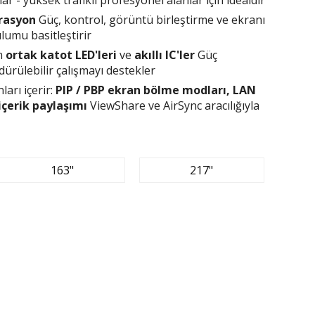
rasyon
Güç, kontrol, görüntü birleştirme ve ekranı
lumu basitleştirir
ım
ortak katot LED'leri
ve
akıllı IC'ler
Güç
dürülebilir çalışmayı destekler
nları içerir:
PIP / PBP ekran bölme modları, LAN
çerik paylaşımı
ViewShare ve AirSync aracılığıyla
163"
217"