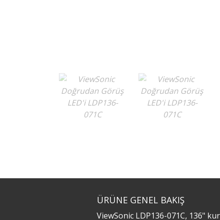
ÜRÜNE GENEL BAKIŞ
ViewSonic LDP136-071C, 136" kuru