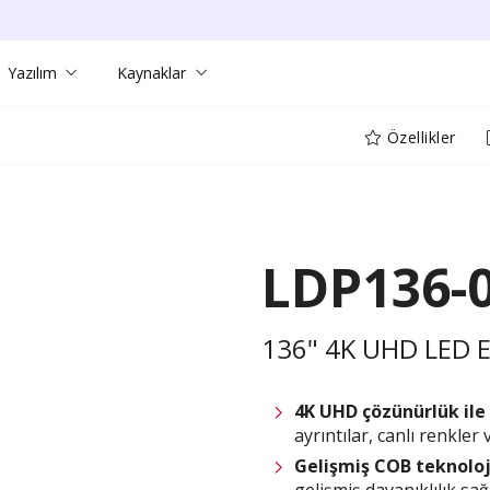
Yazılım
Kaynaklar
Özellikler
LDP136-
136" 4K UHD LED 
4K UHD çözünürlük ile
ayrıntılar, canlı renkler
Gelişmiş COB teknoloj
gelişmiş dayanıklılık sağ