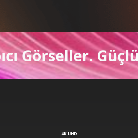
ıcı Görseller. Güçlü
4K UHD