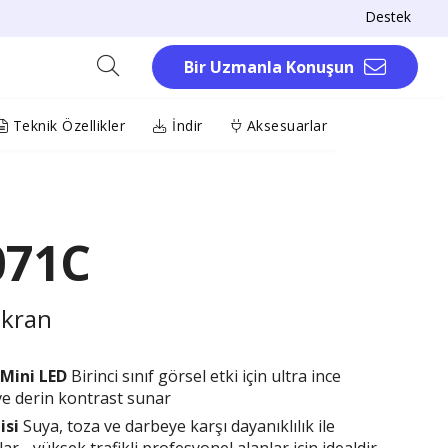
Destek
Bir Uzmanla Konuşun
Teknik Özellikler
İndir
Aksesuarlar
071C
Ekran
M
ini LED
Birinci sınıf görsel etki için ultra ince
 ve derin kontrast sunar
isi
Suya, toza ve darbeye karşı dayanıklılık ile
lar - yüksek trafikli profesyonel alanlar için idealdir