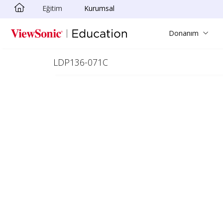
Eğitim
Kurumsal
Skip to main content
Donanım
LDP136-071C