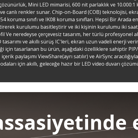
çözünürlük, Mini LED mimarisi, 600 nit parlaklık ve 10.000:1 k
r ve canlı renkler sunar. Chip-on-Board (COB) teknolojisi, ek
IP54 koruma sınıfı ve IK08 koruma sınıfları. Hepsi Bir Arada 
etirerek kurulumu basitleştirir ve iki kişinin kurulumu iki s
fil Ve neredeyse çerçevesiz tasarım, her türlü profesyonel al
tasarımı ve akıllı sürüş IC'leri, ekran uzun vadeli enerji veri
liği için tasarlanan bu ürün, aşağıdaki özelliklere sahiptir 
içerik paylaşımı ViewShare(ayrı satılır) ve AirSync aracılığıyla
 odaları için akıllı, geleceğe hazır bir LED video duvarı çözüm
assasiyetinde 