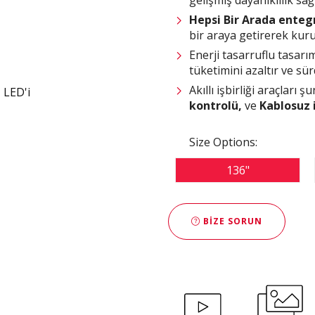
Hepsi Bir Arada enteg
bir araya getirerek kuru
Enerji tasarruflu tasar
tüketimini azaltır ve sür
Akıllı işbirliği araçları şu
kontrolü,
ve
Kablosuz i
Size Options:
136"
BIZE SORUN