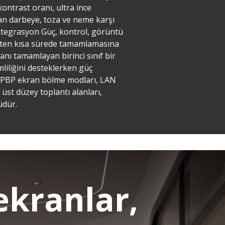
ontrast oranı, ultra ince
ran darbeye, toza ve neme karşı
entegrasyon Güç, kontrol, görüntü
aatten kısa sürede tamamlamasına
anı tamamlayan birinci sınıf bir
mliliğini desteklerken güç
PIP/PBP ekran bölme modları, LAN
 üst düzey toplantı alanları,
üdür.
ekranlar,