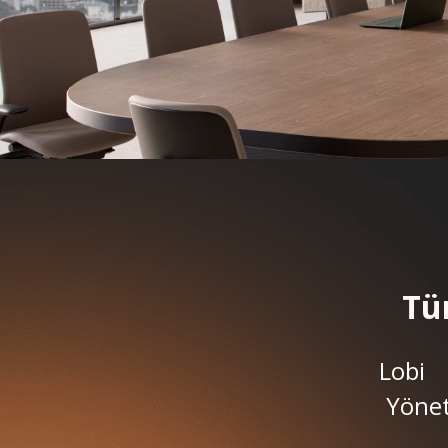
Tüm
Lobi
Yönet