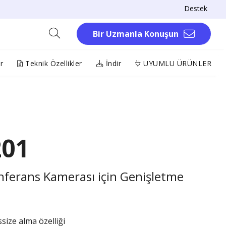
Destek
Bir Uzmanla Konuşun
r
Teknik Özellikler
İndir
UYUMLU ÜRÜNLER
201
nferans Kamerası için Genişletme
ssize alma özelliği