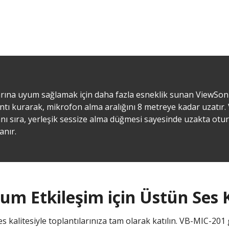
nlarına uyum sağlamak için daha fazla esneklik sunan ViewSo
ı kurarak, mikrofon alma aralığını 8 metreye kadar uzatır. 
nı sıra, yerleşik sessize alma düğmesi sayesinde uzakta otu
anır.
m Etkileşim için Üstün Ses Ko
es kalitesiyle toplantılarınıza tam olarak katılın. VB-MIC-2