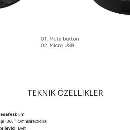
TEKNIK ÖZELLIKLER
esafesi:
6m
pi:
360 ° Omnidirectional
elleyici:
Evet