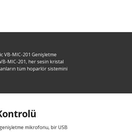
nic VB-MIC-201 Genişletme
VB-MIC-201, her sesin kristal
ranların tüm hoparlör sistemini
ntrolü​​
01 genişletme mikrofonu, bir USB