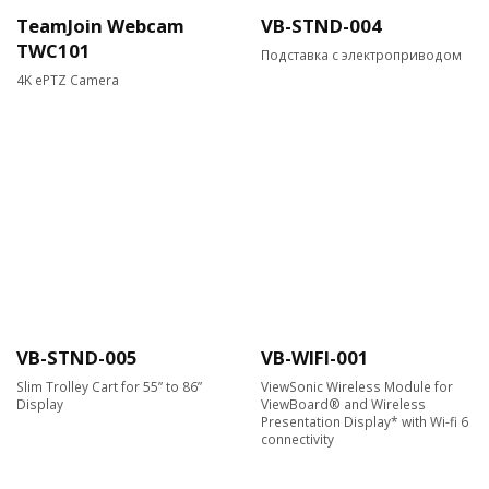
TeamJoin Webcam
VB-STND-004
TWC101
Подставка с электроприводом
4K ePTZ Camera
VB-STND-005
VB-WIFI-001
Slim Trolley Cart for 55” to 86”
ViewSonic Wireless Module for
Display
ViewBoard® and Wireless
Presentation Display* with Wi-fi 6
connectivity