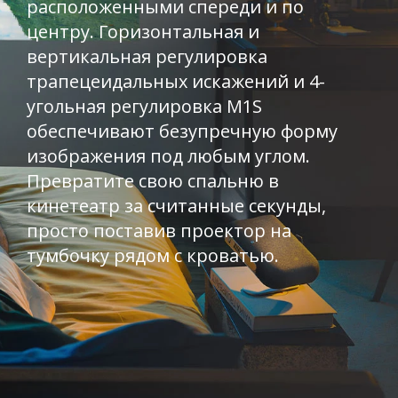
расположенными спереди и по
центру. Горизонтальная и
вертикальная регулировка
трапецеидальных искажений и 4-
угольная регулировка M1S
обеспечивают безупречную форму
изображения под любым углом.
Превратите свою спальню в
кинетеатр за считанные секунды,
просто поставив проектор на
тумбочку рядом с кроватью.​