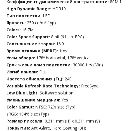
Коэффициент динамической контрастности:
80M:1
High Dynamic Range:
HDR10
Тип подсветки:
LED
Яркость:
250 cd/m² (typ)
Colors:
16.7M
Color Space Support:
8 bit (6 bit + FRC)
Соотношение сторон:
16:9
Время отклика (MPRT):
1ms
Углы обзора:
178º horizontal, 178º vertical
Срок жизни ламп подсветки:
30000 Hrs (Min)
Изгиб панели:
Flat
Частота обновления (Гц):
240
Variable Refresh Rate Technology:
FreeSync
Low Blue Light:
Software solution
Уменьшение мерцания:
Yes
Color Gamut:
NTSC: 72% size (Typ)
sRGB: 104% size (Typ)
Размер пикселя:
0.311 mm (H) x 0.311 mm (V)
Покрытие:
Anti-Glare, Hard Coating (3H)