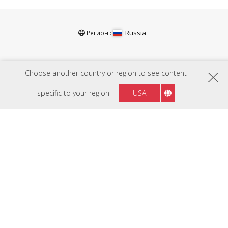
Russia
Регион :
ОБОРУДОВАНИЕ
Choose another country or region to see content
ПРОГРАММНОЕ ОБЕСПЕЧЕНИЕ
specific to your region
USA
EDUCATION SOLUTIONS
BUSINESS SOLUTIONS
CONSUMER SOLUTIONS
РЕСУРСЫ
ПОДДЕРЖКА
КОМПАНИЯ