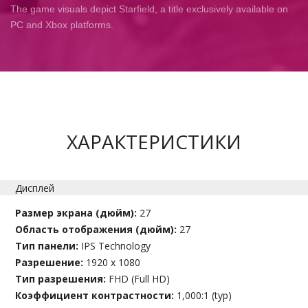
The game visuals depict Starfield, a title exclusively available on
PC and Xbox platforms.
ХАРАКТЕРИСТИКИ
Дисплей
Размер экрана (дюйм):
27
Область отображения (дюйм):
27
Тип панели:
IPS Technology
Разрешение:
1920 x 1080
Тип разрешения:
FHD (Full HD)
Коэффициент контрастности:
1,000:1 (typ)