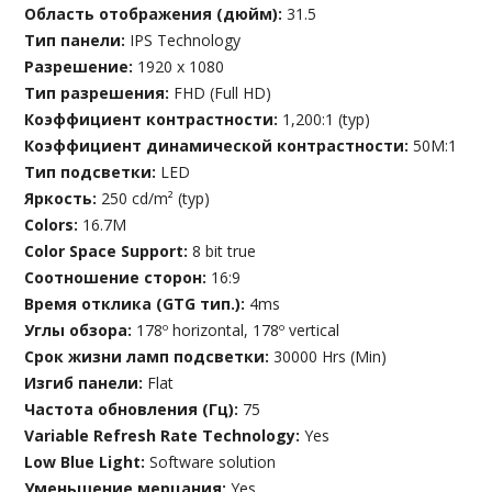
Область отображения (дюйм):
31.5
Тип панели:
IPS Technology
Разрешение:
1920 x 1080
Тип разрешения:
FHD (Full HD)
Коэффициент контрастности:
1,200:1 (typ)
Коэффициент динамической контрастности:
50M:1
Тип подсветки:
LED
Яркость:
250 cd/m² (typ)
Colors:
16.7M
Color Space Support:
8 bit true
Соотношение сторон:
16:9
Время отклика (GTG тип.):
4ms
Углы обзора:
178º horizontal, 178º vertical
Срок жизни ламп подсветки:
30000 Hrs (Min)
Изгиб панели:
Flat
Частота обновления (Гц):
75
Variable Refresh Rate Technology:
Yes
Low Blue Light:
Software solution
Уменьшение мерцания:
Yes