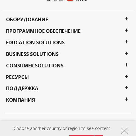
ОБОРУДОВАНИЕ
ПРОГРАММНОЕ ОБЕСПЕЧЕНИЕ
EDUCATION SOLUTIONS
BUSINESS SOLUTIONS
CONSUMER SOLUTIONS
РЕСУРСЫ
ПОДДЕРЖКА
КОМПАНИЯ
Политика конфиденциальности
Условия использования
Доступность
Choose another country or region to see content
Программы, спецификации, цены и наличие могут быть изменены без
предварительного уведомления. Выбор, предложения и программы могут различаться в