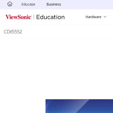
Educație
Business
Sari la conținutul principal
Hardware
CDX5552