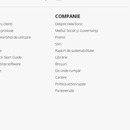
COMPANIE
u clienți
Despre ViewSonic
 produse
Mediul Social și Guvernanța
re/Ghid de utilizare
Premii
Știri
e
Raport de sustenabilitate
k Start Guide
Librărie
ințe software
Broșuri
e
De unde cumpăr
Cariere
Politică anticorupție
Parteneriate