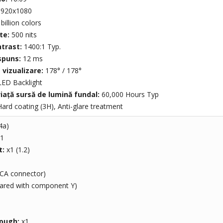
1920x1080
billion colors
te:
500 nits
ntrast:
1400:1 Typ.
spuns:
12 ms
 vizualizare:
178° / 178°
LED Backlight
iață sursă de lumină fundal:
60,000 Hours Typ
ard coating (3H), Anti-glare treatment
4a)
1
t:
x1 (1.2)
RCA connector)
hared with component Y)
rough:
x1