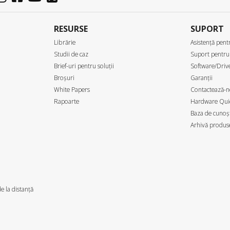
RESURSE
SUPORT
Librărie
Asistență pentr
Studii de caz
Suport pentru
Brief-uri pentru soluții
Software/Drive
Broșuri
Garanții
White Papers
Contactează-n
Rapoarte
Hardware Quic
Baza de cunoșt
Arhivă produs
e la distanță