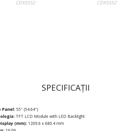
SPECIFICAȚII
 Panel:
55" (54.64")
nologia:
TFT LCD Module with LED Backlight
Display (mm):
1209.6 x 680.4 mm
io:
16:09