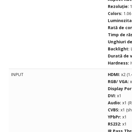
Rezoluție:
Colors:
1.06 
Luminozita
Rată de co
Timp de ră
Unghiuri de
Backlight:
Durată de v
Hardness:
H
INPUT
HDMI:
x2 (1.
RGB/ VGA:
x
Display Por
DVI:
x1
Audio:
x1 (
CVBS:
x1 (s
YPbPr:
x1
RS232:
x1
IR Pass Th