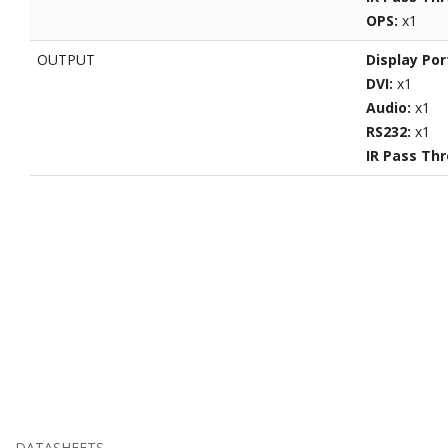
OPS:
x1
OUTPUT
Display Por
DVI:
x1
Audio:
x1
RS232:
x1
IR Pass Th
DATASHEETS