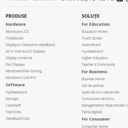
PRODUSE
SOLUȚII
Hardware
For Education
Monitoare LCD
Education Home
Proiectoare
Touch Screen
Displayuri Interactive ViewBoard
Autentificare
All-in-One dvLED Displays
myViewboard
Display comercial
Higher Education
Pen Displays
Teacher's Community
Monitoare Elite Gaming
For Business
Monitoare ColorPro
Business Home
Software
Săli de ședințe
myViewboard
Spații de lucru personale
Manager
Comunicare de birou
ClassSwift
Managementul dispozitivelor d
TeamOne
Tablă digitală
ViewBoard Cast
For Consumer
Consumer Home