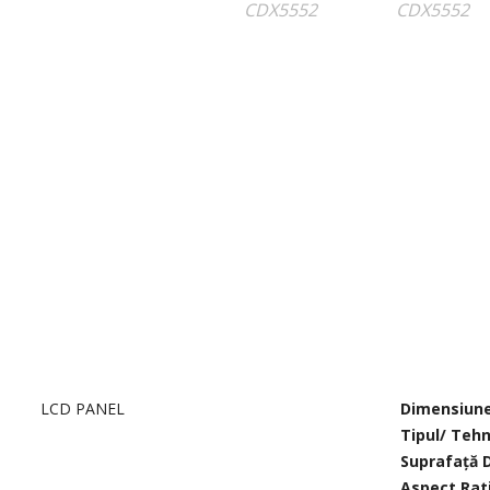
LCD PANEL
Dimensiune
Tipul/ Teh
Suprafață 
Aspect Rat