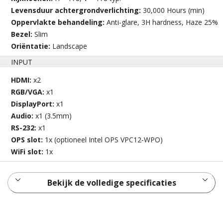
Levensduur achtergrondverlichting:
30,000 Hours (min)
Oppervlakte behandeling:
Anti-glare, 3H hardness, Haze 25%
Bezel:
Slim
Oriëntatie:
Landscape
INPUT
HDMI:
x2
RGB/VGA:
x1
DisplayPort:
x1
Audio:
x1 (3.5mm)
RS-232:
x1
OPS slot:
1x (optioneel Intel OPS VPC12-WPO)
WiFi slot:
1x
Bekijk de volledige specificaties