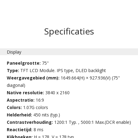
Specificaties
Display
Paneelgrootte:
75"
Type:
TFT LCD Module. IPS type, DLED backlight
Weergavegebied (mm):
1649.664(H) × 927.936(V) (75"
diagonal)
Native resolutie:
3840 x 2160
Aspectratio:
16:9
Colors:
1.07G colors
Helderheid:
450 nits (typ.)
Contrastverhouding:
1200:1 Typ. , 5000:1 Max.(DCR enable)
Reactietijd:
8 ms
Kijkhoeken:
H = 178, V = 178 typ.