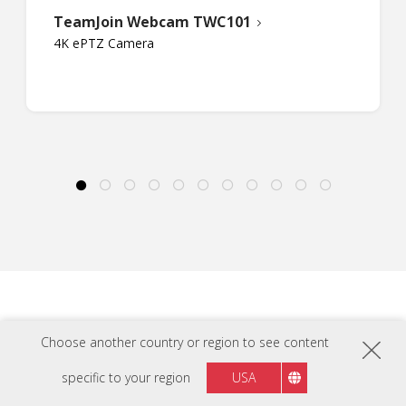
TeamJoin Webcam TWC101
4K ePTZ Camera
Choose another country or region to see content
TÉLÉCHARGEMENTS
specific to your region
USA