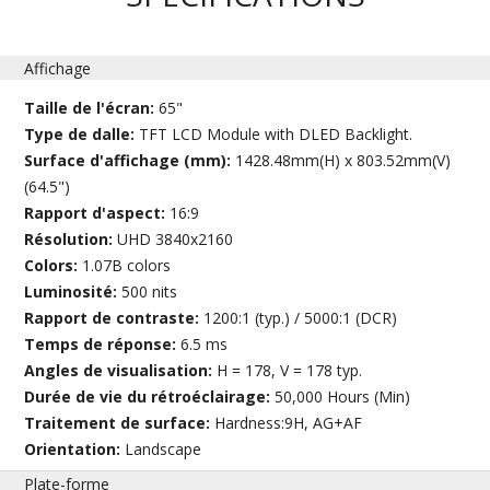
Affichage
Taille de l'écran:
65"
Type de dalle:
TFT LCD Module with DLED Backlight.
Surface d'affichage (mm):
1428.48mm(H) x 803.52mm(V)
(64.5")
Rapport d'aspect:
16:9
Résolution:
UHD 3840x2160
Colors:
1.07B colors
Luminosité:
500 nits
Rapport de contraste:
1200:1 (typ.) / 5000:1 (DCR)
Temps de réponse:
6.5 ms
Angles de visualisation:
H = 178, V = 178 typ.
Durée de vie du rétroéclairage:
50,000 Hours (Min)
Traitement de surface:
Hardness:9H, AG+AF
Orientation:
Landscape
Plate-forme