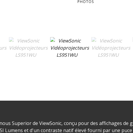
PHOTOS
inous Superior de ViewSonic, conçu pour des affichages de 
SI Lumens et d'un contraste natif élevé fourni par une puce