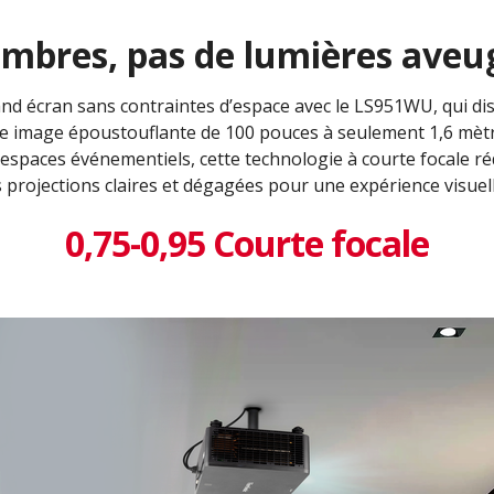
ombres, pas de lumières aveu
rand écran sans contraintes d’espace avec le LS951WU, qui dis
ne image époustouflante de 100 pouces à seulement 1,6 mètre
s espaces événementiels, cette technologie à courte focale ré
 projections claires et dégagées pour une expérience visuel
0,75-0,95 Courte focale