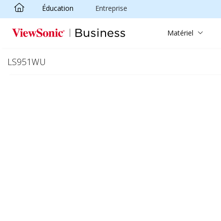
Éducation
Entreprise
Passer au contenu principal
Matériel
LS951WU