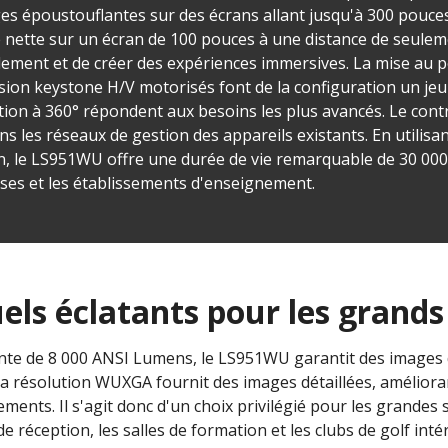
ges époustouflantes sur des écrans allant jusqu'à 300 pouces
 nette sur un écran de 100 pouces à une distance de seulem
lement et de créer des expériences immersives. La mise au p
torsion keystone H/V motorisés font de la configuration un je
ection à 360° répondent aux besoins les plus avancés. Le cont
ans les réseaux de gestion des appareils existants. En utilis
, le LS951WU offre une durée de vie remarquable de 30 000 
ses et les établissements d'enseignement.
uels éclatants pour les grands
nte de 8 000 ANSI Lumens, le LS951WU garantit des images 
Sa résolution WUXGA fournit des images détaillées, amélioran
ents. Il s'agit donc d'un choix privilégié pour les grandes sa
de réception, les salles de formation et les clubs de golf inté