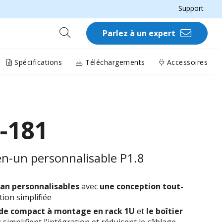
Support
Parlez à un expert
Spécifications
Téléchargements
Accessoires
-181
en-un personnalisable P1.8
ran personnalisables
avec
une conception tout-
tion simplifiée
de compact à montage en rack 1U
et
le boîtier
t
simplifient l'intégration et réduisent le câblage