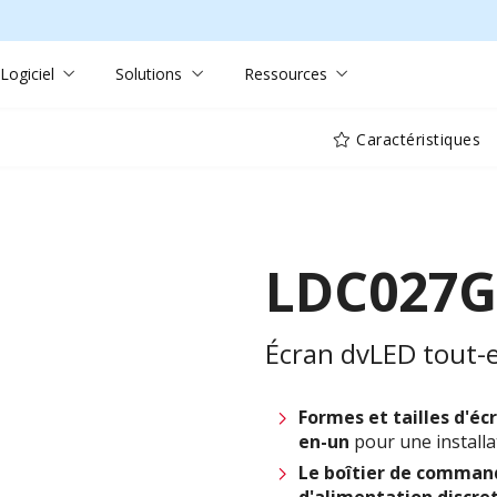
Logiciel
Solutions
Ressources
Caractéristiques
LDC027G
Écran dvLED tout-
Formes et tailles
d'éc
en-un
pour une installa
Le boîtier de comman
d'alimentation discre