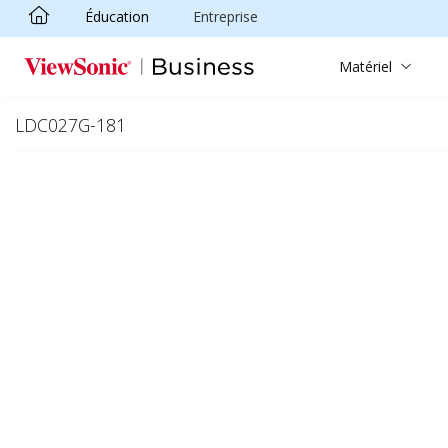
Éducation
Entreprise
Passer au contenu principal
Matériel
LDC027G-181