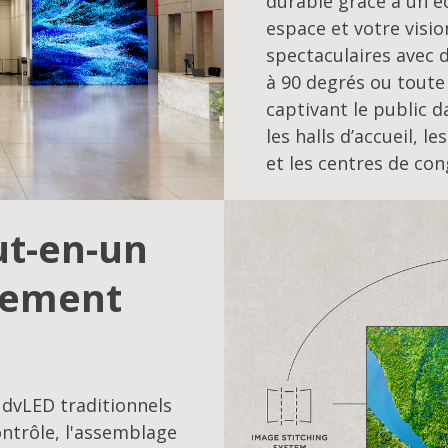
durable grâce à un é
espace et votre visi
spectaculaires avec 
à 90 degrés ou toute
captivant le public 
les halls d’accueil, 
et les centres de con
ut-en-un
iement
 dvLED traditionnels
ontrôle, l'assemblage