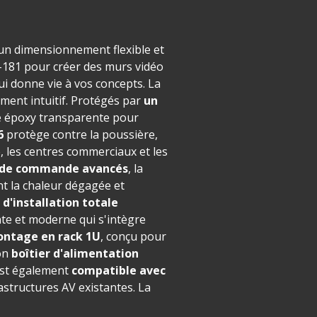
 un dimensionnement flexible et
G-181 pour créer des murs vidéo
ui donne vie à vos concepts. La
ement intuitif. Protégés par
un
ne époxy transparente pour
6
protège contre la poussière,
ée, les centres commerciaux et les
s de commande avancés
, la
nt la chaleur dégagée et
d'installation totale
nte et moderne qui s'intègre
ntage en rack 1U
, conçu pour
son
boîtier d'alimentation
 est également
compatible avec
rastructures AV existantes. La