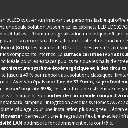
ran dvLED tout-en-un innovant et personnalisable qui offre
 dans une seule solution. Assemblez les cabinets LED LDC027
ur et tailles, offrant une signalisation numérique efficace q
garantit un processus d'installation facilité et un fonctionn
-Board (GOB)
, les modules LED sont scellés avec de la rési
er les composants internes. La
surface certifiée IP54 et IK0
rend idéale pour les espaces publics tels que les halls d'entr
e
architecture système écoénergétique
et à des
circuit
e jusqu’à 40 % par rapport aux solutions classiques, limita
roduit. Avec son
épaisseur fine de 32,9 mm, sa profondeur 
ort écran/corps de 99 %
, l'écran offre une esthétique éléga
el environnement. Son
boîtier de commande compact à mo
 standard, simplifie l'intégration avec les systèmes AV, et 
réduit le câblage pour une installation plus soignée. L'écran
e Novastar
, permettant une intégration flexible avec les inf
tivité LAN
optimise le fonctionnement et le contrôle.