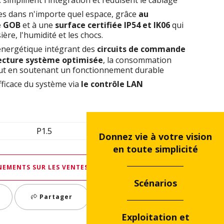
es dans n'importe quel espace, grâce
au
ce GOB
et à une
surface certifiée IP54 et IK06
qui
ère, l'humidité et les chocs.
énergétique intégrant des
circuits de commande
ecture système optimisée
, la consommation
tout en soutenant un fonctionnement durable
fficace du système via
le contrôle LAN
P1.5
P1.8
Donnez vie à votre vision
en toute simplicité
EMENTS SUR LES VENTES
Scénarios
Partager
Exploitation et