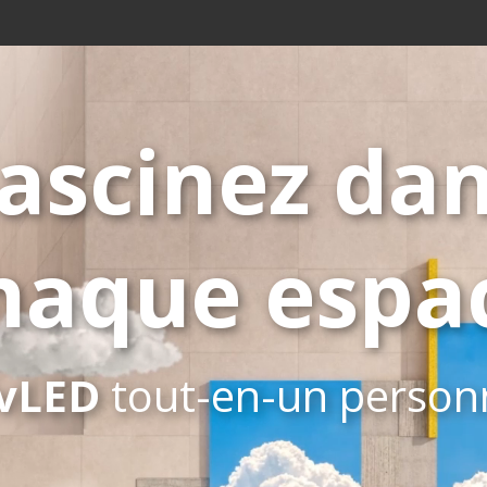
ascinez da
haque espa
dvLED
tout-en-un personn