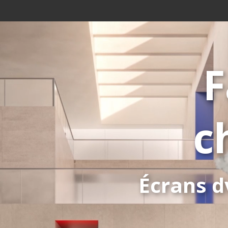
F
c
Écrans 