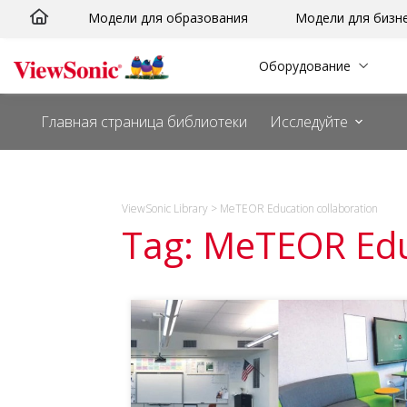
Перейти
Модели для образования
Модели для бизн
к
сути
Оборудование
Главная страница библиотеки
Исследуйте
ViewSonic Library
>
MeTEOR Education collaboration
Tag: MeTEOR Edu