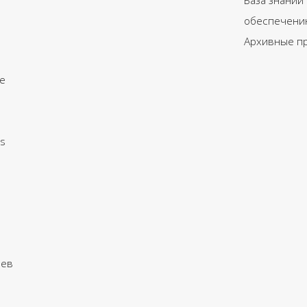
База знаний
обеспечени
Архивные п
е
s
еев