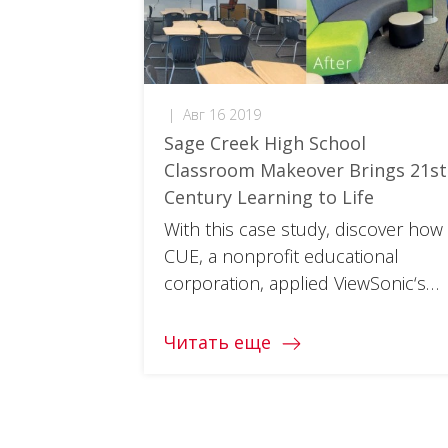
|
Авг 16 2019
Sage Creek High School
Classroom Makeover Brings 21st
Century Learning to Life
With this case study, discover how
CUE, a nonprofit educational
corporation, applied ViewSonic‘s
ViewBoards and displays in the
makeover of its classrooms to
Читать еще
really step-in the 21st century. To
access the full document, please
click on the download button
below and fill in your information.