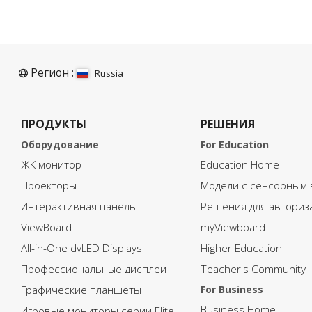
Регион :
Russia
ПРОДУКТЫ
РЕШЕНИЯ
Оборудование
For Education
ЖК монитор
Education Home
Проекторы
Модели с сенсорным 
Интерактивная панель
Решения для авториз
ViewBoard
myViewboard
All-in-One dvLED Displays
Higher Education
Профессиональные дисплеи
Teacher's Community
Графические планшеты
For Business
Business Home
Игровые мониторы серии Elite