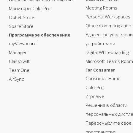
Meeting Rooms
Мониторы ColorPro
Personal Workspaces
Outlet Store
Office Communication
Spare Store
Удаленное управлени
Программное обеспечение
myViewboard
устройствами
Manager
Digital Whiteboarding
ClassSwift
Microsoft Teams Room
TeamOne
For Consumer
Consumer Home
AirSync
ColorPro
Игровые
Решения в области
персональных диспл
Переосмыслите свое
пространство