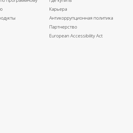
 по программному
Где купить
ю
Карьера
родукты
Антикоррупционная политика
Партнерство
European Accessibility Act