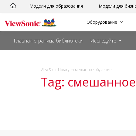
Перейти
Модели для образования
Модели для бизн
к
сути
Оборудование
Главная страница библиотеки
Исследуйте
ViewSonic Library
>
смешанное обучение
Tag: смешанное