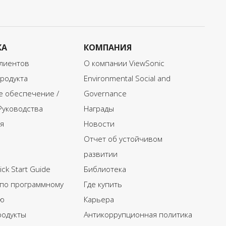
КА
КОМПАНИЯ
лиентов
О компании ViewSonic
родукта
Environmental Social and
 обеспечение /
Governance
Руководства
Награды
я
Новости
Отчет об устойчивом
развитии
ck Start Guide
Библиотека
 по программному
Где купить
ю
Карьера
родукты
Антикоррупционная политика