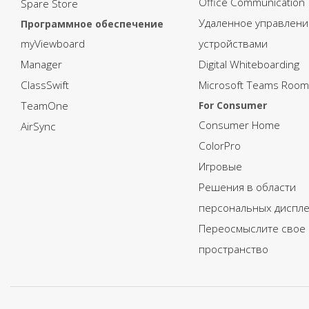
Office Communication
Spare Store
Удаленное управлени
Программное обеспечение
myViewboard
устройствами
Manager
Digital Whiteboarding
ClassSwift
Microsoft Teams Room
TeamOne
For Consumer
Consumer Home
AirSync
ColorPro
Игровые
Решения в области
персональных диспл
Переосмыслите свое
пространство