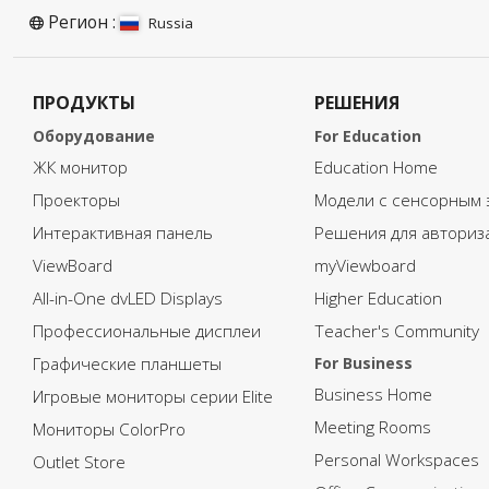
Регион :
Russia
ПРОДУКТЫ
РЕШЕНИЯ
Оборудование
For Education
ЖК монитор
Education Home
Проекторы
Модели с сенсорным 
Интерактивная панель
Решения для авториз
ViewBoard
myViewboard
All-in-One dvLED Displays
Higher Education
Профессиональные дисплеи
Teacher's Community
Графические планшеты
For Business
Business Home
Игровые мониторы серии Elite
Meeting Rooms
Мониторы ColorPro
Personal Workspaces
Outlet Store