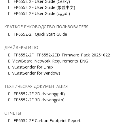
IFP6552-2F User Guide (Česky)
IFP6552-2F User Guide (繁體中文)
IFP6552-2F User Guide (ﺍﻟﻌﺭﺑﻳﺔ)
КРАТКОЕ РУКОВОДСТВО ПОЛЬЗОВАТЕЛЯ
IFP6552-2F Quick Start Guide
ДРАЙВЕРЫ И ПО
IFP6552-2F_IFP6552-2ED_Firmware_Pack_20251022
ViewBoard_Network_Requirements_ENG
vCastSender for Linux
vCastSender for Windows
ТЕХНИЧЕСКАЯ ДОКУМЕНТАЦИЯ
IFP6552-2F 2D drawing(pdf)
IFP6552-2F 3D drawing(stp)
ОТЧЕТЫ
IFP6552-2F Carbon Footprint Report