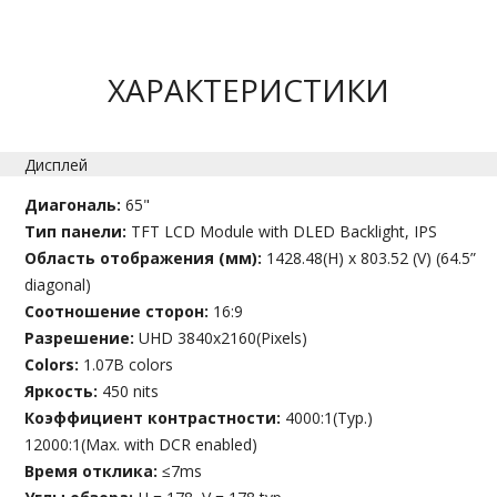
ХАРАКТЕРИСТИКИ
Дисплей
Диагональ:
65"
Тип панели:
TFT LCD Module with DLED Backlight, IPS
Область отображения (мм):
1428.48(H) x 803.52 (V) (64.5”
diagonal)
Соотношение сторон:
16:9
Разрешение:
UHD 3840x2160(Pixels)
Colors:
1.07B colors
Яркость:
450 nits
Коэффициент контрастности:
4000:1(Typ.)
12000:1(Max. with DCR enabled)
Время отклика:
≤7ms